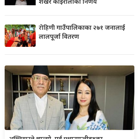
शेखर कोइरालाको निर्णय
रोहिणी
गाउँपालिकाका २७१ जनालाई
लालपूर्जा वितरण
थाल्यो, पूर्व प्रधानमन्त्रीहरुका