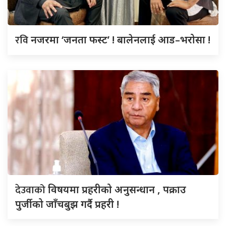
रवि
नजरमा ‘जनता फस्ट’ ! बालेनलाई आड–भरोसा !
देउवाको
विषयमा प्रहरीको अनुसन्धान , पक्राउ
पुर्जीको जाँचबुझ गर्दै प्रहरी !