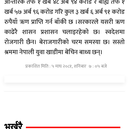
आन्तरिक तर्फ १ खर्ब ४८ अर्ब ९४ करोड र बाह्य तर्फ १
खर्ब ५७ अर्ब ९६ करोड गरि कुल ३ खर्ब ६ अर्ब ९१ करोड
रुपैयाँ ऋण प्राप्ति गर्न बाँकी छ ।सरकारले यसरी ऋण
काढेरै शासन प्रशासन चलाइरहेको छ। स्वदेशमा
रोजगारी छैन। बेराजगारीको चरम समस्या छ। सस्तो
श्रममा नेपाली युवा खाडीमा बेचिन बाध्य छन्।
प्रकाशित मिति : ५ माघ २०८१, शनिबार ७ : ०५ बजे
भर्खरै