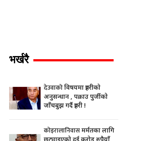
भर्खरै
देउवाको
विषयमा प्रहरीको
अनुसन्धान , पक्राउ पुर्जीको
जाँचबुझ गर्दै प्रहरी !
कोइरालानिवास
मर्मतका लागि
छुट्याइएको दुई करोड रुपैयाँ