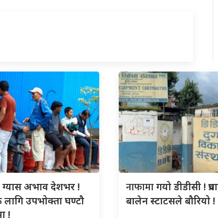
ो
नाफामा
ग्यास अभाव देशभर !
गयो डीडीसी ! प्रधा
ै लागि उपभोक्ता घण्टौ
बालेन स्टाटसले बौरियो !
ा !