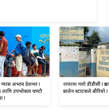
ो
नाफामा
ग्यास अभाव देशभर !
गयो डीडीसी ! प्रधा
ै लागि उपभोक्ता घण्टौ
बालेन स्टाटसले बौरियो !
ा !