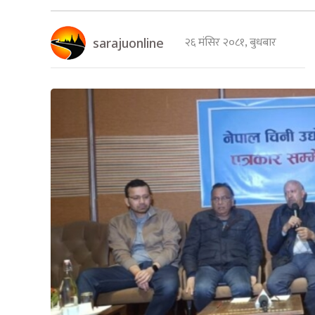
२६ मंसिर २०८१, बुधबार
sarajuonline