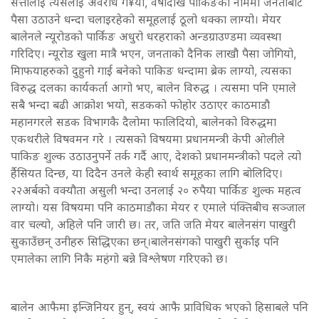
सत्तालाई त्यसलाई अवरोध ग¥यो, वर्षाैदेखि पार्किङको नाममा जनताबाट
पैसा उठाउने धन्दा चलाइरहेको समूहलाई ठूलो धक्का लाग्यो। मेयर
बालेनले न्यूरोडको पार्किङ अधुरो धरहराको अन्डग्राउण्डमा व्यवस्था
गरिदिए। न्यूरोड खुला मात्रै भएन, जनताको दैनिक लाखौ पैसा जोगियो,
मािफयाहरुको दुहुनो गाई बनेको पाकिङ धन्दामा ब्रेक लाग्यो, त्यसका
विरुद्ध दलका कार्यकर्ता आगो भए, बालेन विरुद्ध । त्यसमा पनि एमाले
सबै भन्दा बढी आक्रोश भयो, सडकको फोहोर उठाएर काठमाडौ
महानगरले सडक विभागकै दैलोमा फालिदियो, बालेनको विरुद्धमा
एकथरीले विषवमन गरे । त्यसको विषयमा प्रधानमन्त्री केपी ओलीले
पाकिङ शुल्क उठाउनुपर्ने तर्क गर्दै आए, देशको प्रधानमन्त्रीको पदले त्यो
र्हैसियत दिन्छ, या दिदैन उनले केही स्वार्थ समूहका लागि बोलिदिए।
२२अर्बको वक्यौता असुली भन्दा उनलाई २० रुपैया पार्किङ शुल्क महत्व
लाग्यो। यस विषयमा पनि काठमाडौका मेयर र एमाले पंक्तिबीच सञ्जाल
वार चल्यो, अहिले पनि जारी छ। तर, जति जति मेयर बालेनसंग पाखुरी
सुकाउँछन् उनीहरु सिद्धिएका छन्।बालेनसंगको पाखुरी सुर्काइ पनि
एमालेका लागि निकै महंगो बन्ने विश्लेषण गरिएको छ।
बालेन आफैमा इन्जिनियर हुन्, स्वयं आफै प्राविधिक भएको हिसाबले पनि