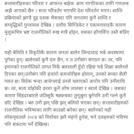
सत्ताधारीहरुका परिवार र आफन्त बाहेक आम नागरिकका लागि गणतन्त्र
अझै आएको छैन । सत्ता परिवर्तन भएपनि देश परिवर्तन भएन। शान्ति
प्रक्रियाको झण्डै दुइ दशक भैसक्दा पनि जनतामा कुनै शान्ति र
सम्वृद्धिको गुन्जायस देखिन्न । दलीय सिण्डिकेट र एकमनावादकै कारण
मुलुकभित्र भ्रष्ट राजनीतिको रुख मात्रै होइन, यसका हाँगाविँगा उस्तै सप्रिए
।
यही बेथिति र विकृतिकै कारण जनता बालेन जिन्दावाद भन्ने अवस्थामा
पुगेका हुन्। बालेनको कुनै दल छैन, न त उनीसंग संगठन छ। तर, पनि
इमानको राजनीतिको तागत निकै बलशाली हुँदो रहिछ भन्ने शिक्षा बालेनले
दिएका छन्।उनीसंग पनि हजारो कमजोरीहरु होलान्, उनको सन्का शैली
गलत छ। विवेक भन्दा आवेगलाई उनले चलाएको आरोप पनि उनीमाथि
छ। तर, सत्य योहोकी उनमा कुनै लोभ लालसा र स्वार्थ देखिन्न । जसका
कारण सिंहदरबारले जतिसुकै षड्यन्त्रका तुनाुबुना बुनेपनि उनी गल्ने कुनै
छाँट देखिन्न । बरु उनी झन् पछि झन् बलियो भएका छन्। सत्ताधारीहरुको
राजनीतिक भविष्यका लागि काउछो बनेका छन्। बालेनको यही
लोकपृयताले २०८४ को निर्वाचन झनै महंगो हुनेछ, भने दलहरुको भविष्य
पनि संकटमा पर्ने देखिन्छ।