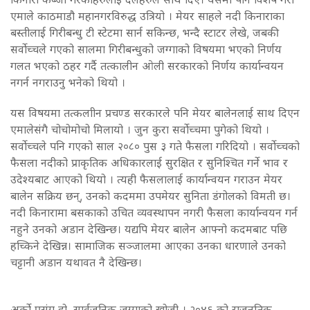
एमाले काठमाडौ महानगरविरुद्ध उत्रियो । मेयर साहले नदी किनाराका
बस्तीलाई गिरीबन्धु टी स्टेटमा सार्न सकिन्छ, भन्दै स्टाटर लेखे, जबकी
सर्वाेच्चले गएको सालमा गिरीबन्धुको जग्गाको विषयमा भएको निर्णय
गलत भएको ठहर गर्दै तत्कालीन ओली सरकारको निर्णय कार्यान्वयन
नगर्न नगराउनु भनेको थियो ।
यस विषयमा तत्कलाीन प्रचण्ड सरकारले पनि मेयर बालेनलाई साथ दिएन
एमालेसंगै चोचोमोचो मिलायो । जुन कुरा सर्वाेच्चमा पुगेको थियो ।
सर्वाेच्चले पनि गएको साल २०८० पुस ३ गते फैसला गरिदियो । सर्वाेच्चको
फैसला नदीको प्राकृतिक अधिकारलाई सुरक्षित र सुनिश्चित गर्ने भाव र
उदेश्यबाट आएको थियो । त्यही फैसलालाई कार्यान्वयन गराउन मेयर
बालेन सक्रिय छन्, उनको कदममा उपमेयर सुनिता डंगोलको विमती छ।
नदी किनारामा बसकाको उचित व्यवस्थापन नगरी फैसला कार्यान्वयन गर्न
नहुने उनको अडान देखिन्छ। यद्यपि मेयर बालेन आफ्नो कदमबाट पछि
हच्किने देखिन्न। सामाजिक सञ्जालमा आएका उनका धारणाले उनको
चट्टानी अडान यथावत नै देखिन्छ।
अर्को प्रसंग हो, सार्वजनिक जग्गाको खोजी । २०४६ को राजनतिक