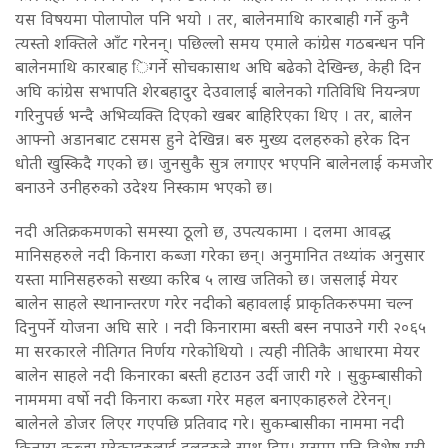
यस विषयमा पोलापोल पनि भयो । तर, बालेनमाथि कारबाही गर्ने कुनै
त्यस्तो शक्तिले आँट गरेनन्। पछिल्लो समय एमाले कांग्रेस गठबन्धन पनि
बालेनमाथि कारबाह िगर्ने सोचकासाथ अघि बढेको देखिन्छ, केही दिन
अघि कांग्रेस सभापति शेरबहादुर देउवालाई बालेनको गतिविधि नियन्त्रण
गरिनुपर्छ भन्दै अभिव्यक्ति दिएको खबर बाहिरिएका थिए । तर, बालेन
आफ्नो अडानबाट टसमस हुने देखिन्न। बरु मुख्य दलहरुको हरेक दिन
धोती खुस्किदै गएको छ। जुनसुकै सुत्र लगाएर भएपनि बालेनलाई कमजोर
बनाउने उनीहरुको उदेश्य निस्काम भएको छ।
नदी अतिक्रकमणको समस्या ठूलो छ, उपत्यकामा । दलमा आवद्ध
मानिसहरुले नदी किनारा कब्जा गरेका छन्। अनुमानित तथ्यांक अनुसार
यस्ता मानिसहरुको सख्या करिब ५ लाख जतिको छ। जसलाई मेयर
बालेन साहले स्थानान्तरण गरेर नदीको बहावलाई प्राकृतिकरुपमा चल्न
दिनुपर्ने योजना अघि सारे । नदी किनारामा बस्ती बस्न नपाउने गरी २०६५
मा सरकारले नीतिगत निर्णय गरेकोथियो । त्यही नीतिकै आधारमा मेयर
बालेन साहले नदी किनारका बस्ती हटाउन उर्दी जारी गरे । सुकुम्बासीको
नामममा वर्षाे नदी किनारा कब्जा गरेर महल बनाएकाहरुले टेरेनन्।
बालेनले डोजर लिएर गएपछि प्रतिवाद गरे। सुकम्बासीका नाममा नदी
किनारा कब्जा गरेकाहरुलाई दलहरुले साथ दिए। यसमा पनि विशेष गरी