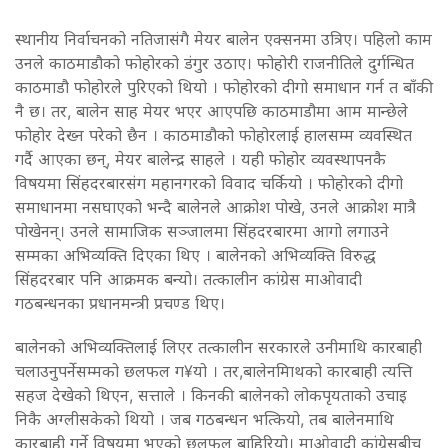
स्थानीय निर्वाचनको नतिजासंगै मेयर बालेन एक्सनमा उत्रिए। पहिलो काम
उनले काठमाडौको फोहोरको डंगुर उठाए। फोहोरी राजनीतिले दुर्गन्धित
काठमाडौ फोहोरले पुरिएको थियो । फोहोरको दीगो समाधान गर्न त बाँकी
नै छ। तर, बालेन साह मेयर भएर आएपछि काठमाडौमा आम मान्छेले
फोहोर देख्न परेको छैन । काठमाडौको फोहोरलाई हालसम्म व्यवस्थित
गर्दै आएका छन्, मेयर बालेन्द्र साहले । यही फोहोर व्यवस्थापनकै
विषयमा सिंहदरबारसंग महानगरको विवाद चर्कियो । फोहोरको दीगो
समाधानमा नसघाएको भन्दै बालेनले आक्रोश पोखे, उनले आक्रोश मात्रै
पोखेनन्। उनले सामाजिक सञ्जालमा सिंहदरबारमा आगो लगाउने
सम्मका अभिव्यक्ति दिएका थिए । बालेनको अभिव्यक्ति विरुद्ध
सिंहदरबार पनि आक्रमक बन्यो। तत्कालीन कांग्रेस माओवादी
गठबन्धनका प्रधानमन्त्री प्रचण्ड थिए।
बालेनको अभिव्यक्तिलाई लिएर तत्कालीन सरकारले उनीमाथि कारबाही
चलाउनुपर्नेसम्मको छलफल ग¥यो । तर,बालेनमािथको कारबाही त्यत्ति
सहज देखेको थिएन, सत्ताले । किनकी बालेनको लोकपृयताको उचाइ
निकै अग्लीसकेको थियो । जब गठबन्धन भत्कियो, तब बालेनमाथि
कारबाही गर्ने विषयमा भएको छलफल बाहिरियो। माओवादी कांग्रेसबीच