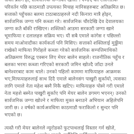
परिवर्तन पछि काठमाडौ उपत्यका मिचाह मानिसहरुबाट अतिक्रमित छ।
सत्ताको पहुँचका बलमा टाठाबाठाहरुले नदी किनारा मात्रै होइन,
सार्वजनिक जग्गा पनि कब्जा गरे। सार्वंजनिक चौरदेखि देव देवालयका
जग्गा कतै बाँकी राखिएन। शक्तिको आडमा सरकारी जग्गा खाने
भूमाफिया र दलालहरु सक्रिय भए। यी सबै एमाले कांगेस र पछिल्लो
समय माओवादीका कार्यकर्ता पनि मिसिए। सत्ताको शक्तिलाई मुठ्ठीमा
राखेको माफिया गिरोहले कब्जा गरेको सार्वजनिक सम्पत्तिमाथिको
अतिक्रमण विरुद्ध एक्सन लिए मेयर बालेन साहले। राजनीतिक पहुँच र
बलका भरमा कब्जा गरिएको सरकारी जमिन खोज्दै जाँदा उनले
बानेश्वरबाट काम थाले। उनको पहिलो काममा माफियाहरु आक्रमक
भए,मािफयाहरुलाई साथ दिदै एमाले बालेनसंग पाखुरी सुर्कायो, त्यसका
लागि एमाले नेता महेश बस्नै निकै खटिए। माफियाहरु पोस्ने गरी एमाले
नेता महशे बस्नेत पाखुरी सुर्काए पनि मेयर बालेन डगमग भएनन्। उनको
सार्वजनिक जग्गा खोज्ने र माफिया मुक्त बनाउने अभियान अहिलेपनि
जारी छ। २ वर्षको कार्यअवधिमा काठमाडौ फराकिलो र सुन्दर पनि
भएको छ।
त्यस्तै गरी मेयर बालेनले न्यूरोडको फुटपाथलाई विस्तार गर्न खोजे,