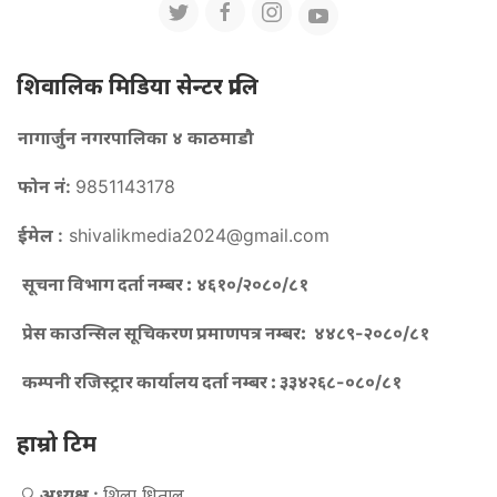
शिवालिक मिडिया सेन्टर प्रालि
नागार्जुन नगरपालिका ४ काठमाडौ
फोन नं:
9851143178
ईमेल :
shivalikmedia2024@gmail.com
सूचना विभाग दर्ता नम्बर :
४६१०/२०८०/८१
प्रेस काउन्सिल सूचिकरण प्रमाणपत्र नम्बर:
४४८९-२०८०/८१
कम्पनी रजिस्ट्रार कार्यालय दर्ता नम्बर :
३३४२६८-०८०/८१
हाम्रो टिम
अध्यक्ष :
शिला धिताल