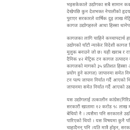
भइसकेकाले उद्योगका सबै सामान कवा
देखेपछि कुन देशभक्त नेपालीको हृदय
पुराएर सरकारले वार्षिक दुइ लाख मेट
कागज उद्योगहरुले आधा हिस्सा धाने
कागजका लागि चाहिने कच्चापदार्थ हाम्
उद्योगको घाँटी न्याकेर विदेशी कागज भ
मुलुक बनाउने जो छ। यही खराब र राष
दैनिक ४२ मेट्रिक टन कागज उत्पादन 
कागजको मागको ३५ प्रतिशत हिस्सा ओ
प्रयोग हुने कागज) जापानमा समेत नि
टन पल्प जापान निर्यात गर्दै आएको 
जापानमा समेत निर्यात गर्दै आएको उ
यस उद्योगलाई तत्कालीन कांग्रेस(गिर
सरकारी खातामा १२ करोड ९८ लाख मात
बेचियो नै । त्यसैमा पनि सरकारले उद
पारिएको थियो । यस विषयमा कुनै पन
चाहादैनन् पनि ।यति मात्रै होइन, सरक