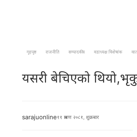
गृहपृष्ठ
राजनीति
सम्पादकीय
वडाध्यक्ष विशेषांक
वा
यसरी बेचिएको थियो,भृ
sarajuonline
११ श्रावण २०८१, शुक्रबार