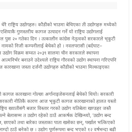
रै राष्ट्रिय उद्योगहरु। कौडीको भाउमा बेचिएका ती उद्योगहरु मध्येको
याकै गुणस्तरीय कागज उत्पादन गर्ने यो राष्ट्रिय उद्योगलाई
 पुस २० गतेका दिन । तत्कालीन कांग्रेस नेतृत्वको सरकारले भृकुटी
नामको निजी कम्पनीलाई बेचेको हो । नवलपरासी (बर्दघाट–
 यस उद्योग विक्रम सम्वत २०३९ सालमा चीन सरकारले स्थापना
मनिर्भर बनाउने उदेश्यले राष्ट्रिय गौरवको उद्योग स्थापना गरिएपनि
ागज कारखाना जस्ता दर्जनौ उद्योगहरु कौडीको भाउमा मिल्काइएका
ी कागज कारखाना गोल्छा अर्गानाइजेसनलाई बेचेको थियो। सरकारी
ोस्ने सरकारी नीतिकै कारण आज भृकुटी कागज कारखानाको हालत यस्तो
ष्ट्रिय ख्यातीसंगै बजार विस्तार गरको उद्योग यतिबेला खण्डहर जस्तै
ने बेलासम्म त उद्योग रहेको ठाउँ आकर्षक देखिन्थ्यो, ’उद्योग बन्द
, छाएको तथा बारेका जस्ताका पाता खसेका छन्, पर्खाल भत्किएको
रलाग्दो ठाउँ बनेको छ । उद्योग पूर्णरूपमा बन्द भएको १२ वर्षभन्दा बढी