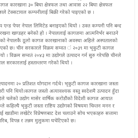
ागज कारखाना ३० बिघा क्षेत्रफल तथा आवास २२ बिघा क्षेत्रफल
ाले टेक्सटायल कम्पनीलाई बिक्री गरेको पाइएको छ ।
ल्प एन्ड पेपर नेपाल लिमिटेड बनाइएको थियो । उक्त कम्पनी पनि बन्द
खना खण्डहर बनेको हो । नेपाललाई कागजमा आत्मनिर्भर बनाउने
रिएको नेपालकै ठूलो कागज कारखानाको अवस्था अहिले अस्पतालको
ै भएको छ। चीन सरकारले विक्रम सम्वत ं २०३९ मा भृकुटी कागज
। विक्रम सम्वतं २०४३ मा उद्योगले उत्पादन गर्न सुरु गरेपछि चीनले
ेपाल सरकारलाई हस्तान्तरण गरेको थियो ।
्थ उत्पादनमा २० प्रतिशत योगदान गर्दथे। भृकुटी कागज कारखाना जस्ता
गारी पनि थियो।कागज जस्तो अत्यावश्यक वस्तु स्वदेशमै उत्पादन हुँदा
हिले चलेको उद्योग मासेर वार्षिक करोडौको विदेशी कागज आयात
नेहरुले कहिल्यै भृकुटी जस्ता राष्टिय उद्योगको विषयमा चिन्तन मनन र
लाई खाडीमा लखेटेर विप्रेषणबाट देश चलाउने सोच भएकाहरु सत्तामा
िब, विपन्न र तन्नम मुलुकमा घचेटिएको छ।