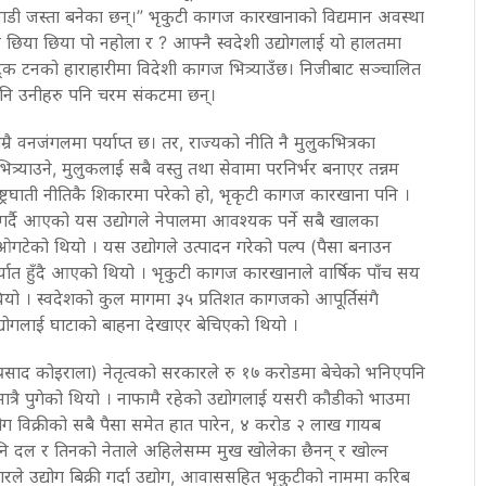
डी जस्ता बनेका छन्।” भृकुटी कागज कारखानाको विद्यमान अवस्था
 छिया छिया पो नहोला र ? आफ्नै स्वदेशी उद्योगलाई यो हालतमा
्रिक टनको हाराहारीमा विदेशी कागज भित्र्याउँछ। निजीबाट सञ्चालित
पनि उनीहरु पनि चरम संकटमा छन्।
रै वनजंगलमा पर्याप्त छ। तर, राज्यको नीति नै मुलुकभित्रका
ित्र्याउने, मुलुकलाई सबै वस्तु तथा सेवामा परनिर्भर बनाएर तन्नम
्ट्रघाती नीतिकै शिकारमा परेको हो, भृकृटी कागज कारखाना पनि ।
गर्दै आएको यस उद्योगले नेपालमा आवश्यक पर्ने सबै खालका
गटेको थियो । यस उद्योगले उत्पादन गरेको पल्प (पैसा बनाउन
र्यात हुँदै आएको थियो । भृकुटी कागज कारखानाले वार्षिक पाँच सय
थियो । स्वदेशको कुल मागमा ३५ प्रतिशत कागजको आपूर्तिसंगै
द्योगलाई घाटाको बाहना देखाएर बेचिएको थियो ।
िप्रसाद कोइराला) नेतृत्वको सरकारले रु १७ करोडमा बेचेको भनिएपनि
्रै पुगेको थियो । नाफामै रहेको उद्योगलाई यसरी कौडीको भाउमा
्योग विक्रीको सबै पैसा समेत हात पारेन, ४ करोड २ लाख गायब
ि दल र तिनको नेताले अहिलेसम्म मुख खोलेका छैनन् र खोल्न
ारले उद्योग बिक्री गर्दा उद्योग, आवाससहित भृकुटीको नाममा करिब