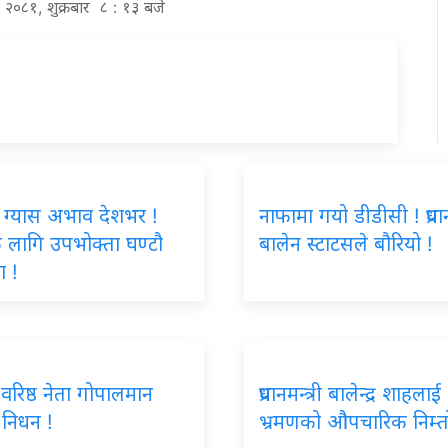
वण २०८१, शुक्रबार ८ : १३ बजे
 ग्यास अभाव देशभर !
नाफामा गयो डीडीसी ! प्रधानम
ै लागि उपभोक्ता घण्टौ
बालेन स्टाटसले बौरियो !
ा !
स वरिष्ठ नेता गोपालमान
प्रधानमन्त्री बालेन्द्र शाहला
को निधन !
भ्रमणको औपचारिक निम्त