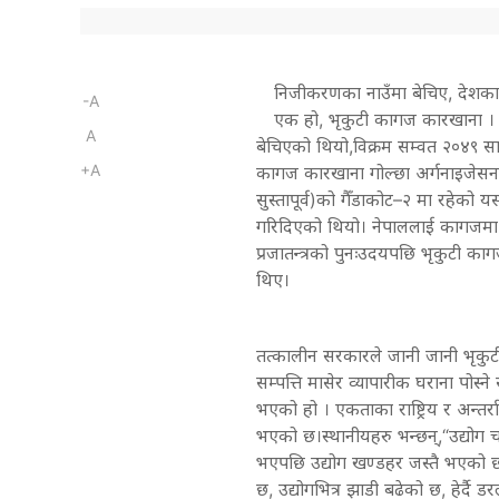
निजीकरणका नाउँमा बेचिए, देशका धे
-A
एक हो, भृकुटी कागज कारखाना । एशि
A
बेचिएको थियो,विक्रम सम्वत २०४९ साल
+A
कागज कारखाना गोल्छा अर्गनाइजेसन 
सुस्तापूर्व)को गैँडाकोट–२ मा रहेको
गरिदिएको थियो। नेपाललाई कागजमा आत्
प्रजातन्त्रको पुनःउदयपछि भृकुटी क
थिए।
तत्कालीन सरकारले जानी जानी भृकुट
सम्पत्ति मासेर व्यापारीक घराना प
भएको हो । एकताका राष्ट्रिय र अन्तर्रा
भएको छ।स्थानीयहरु भन्छन्,“उद्योग चल्
भएपछि उद्योग खण्डहर जस्तै भएको छ
छ, उद्योगभित्र झाडी बढेको छ, हेर्दै ड