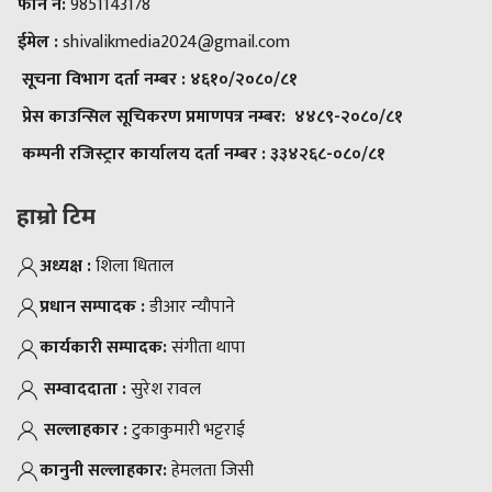
फोन नं:
9851143178
ईमेल :
shivalikmedia2024@gmail.com
सूचना विभाग दर्ता नम्बर :
४६१०/२०८०/८१
प्रेस काउन्सिल सूचिकरण प्रमाणपत्र नम्बर:
४४८९-२०८०/८१
कम्पनी रजिस्ट्रार कार्यालय दर्ता नम्बर :
३३४२६८-०८०/८१
हाम्रो टिम
अध्यक्ष :
शिला धिताल
प्रधान सम्पादक :
डीआर न्याैपाने
कार्यकारी सम्पादक:
संगीता थापा
सम्वाददाता :
सुरेश रावल
सल्लाहकार :
टुकाकुमारी भट्टराई
कानुनी सल्लाहकार:
हेमलता जिसी