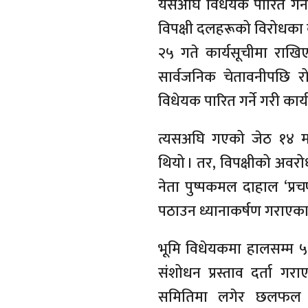
यसअघि विधेयक पारित गर्न द
विपक्षी दलहरूको विरोधक
२५ गते कार्यसूचीमा राखिएक
सार्वजनिक चेतावनीपछि र
विधेयक पारित गर्ने गरी कार
त्यसअघि गएको जेठ १४ मा
थियो । तर, विपक्षीको अवरो
नेता पुष्पकमल दाहाल ‘प्रच
पठाउन ध्यानाकर्षण गराएका
भूमि विधेयकमा हालसम्म ५५
संशोधन प्रस्ताव दर्ता गरा
समितिमा लगेर छलफल गर्न