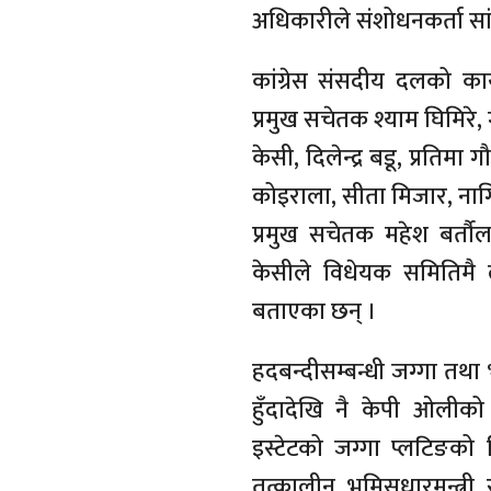
अधिकारीले संशोधनकर्ता स
कांग्रेस संसदीय दलको क
प्रमुख सचेतक श्याम घिमिरे,
केसी, दिलेन्द्र बडू, प्रति
कोइराला, सीता मिजार, न
प्रमुख सचेतक महेश बर्तौ
केसीले विधेयक समितिमै 
बताएका छन् ।
हदबन्दीसम्बन्धी जग्गा तथा 
हुँदादेखि नै केपी ओलीको 
इस्टेटको जग्गा प्लटिङको
तत्कालीन भूमिसुधारमन्त्री