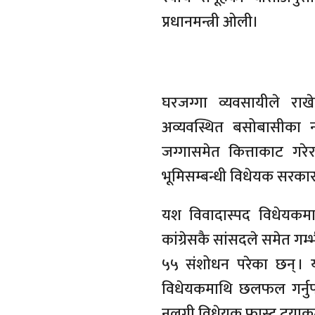
प्रधानमन्त्री ओली।
घरजग्गा व्यवसायीले राखेक
अव्यवस्थित बसोबासीका नाम
जग्गासमेत कित्ताकाट गरेर
भूमिसम्बन्धी विधेयक सरकारल
यश विवादास्पद विधेयकमा व
कांग्रेसकै सांसदले समेत ग
५५ संशोधन परेका छन् । 
विधेयकमाथि छलफल गर्नुपर
नलगी विधेयक फास्ट ट्रयाकम