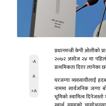
प्रधानमन्त्री केपी ओलीको प
२०७२ असोज २४ मा पहिलोपट
-A
प्राथमिकता दिएर लागेका छन
A
घरजग्गा व्यवसायीलाई हदबन्द
नाममा सार्वजनिक जग्गा बा
+A
भूमिको स्वामित्व दिनेजस्
स्वार्थ समूहको चासोअनुसा