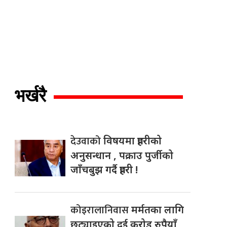
भर्खरै
देउवाको
विषयमा प्रहरीको
अनुसन्धान , पक्राउ पुर्जीको
जाँचबुझ गर्दै प्रहरी !
कोइरालानिवास
मर्मतका लागि
छुट्याइएको दुई करोड रुपैयाँ