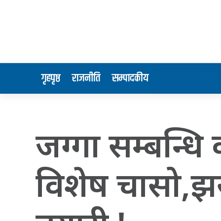
गृहपृष्ठ
राजनीति
सम्पादकीय
वडाध्यक्ष विशेषांक
जग्गा सम्बन्धि 
विशेष चासो,झस