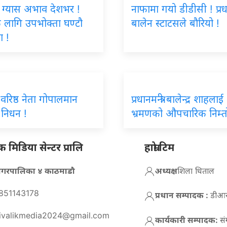
 ग्यास अभाव देशभर !
नाफामा गयो डीडीसी ! प्रधानम
ै लागि उपभोक्ता घण्टौ
बालेन स्टाटसले बौरियो !
ा !
स वरिष्ठ नेता गोपालमान
प्रधानमन्त्री बालेन्द्र शाहला
को निधन !
भ्रमणको औपचारिक निम्त
मिडिया सेन्टर प्रालि
हाम्रो टिम
न नगरपालिका ४ काठमाडौ
अध्यक्ष :
शिला धिताल
851143178
प्रधान सम्पादक :
डीआर 
ivalikmedia2024@gmail.com
कार्यकारी सम्पादक:
सं