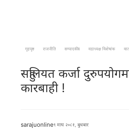
गृहपृष्ठ
राजनीति
सम्पादकीय
वडाध्यक्ष विशेषांक
वा
सहुलियत कर्जा दुरुपयोगम
कारबाही !
sarajuonline
९ माघ २०८१, बुधबार