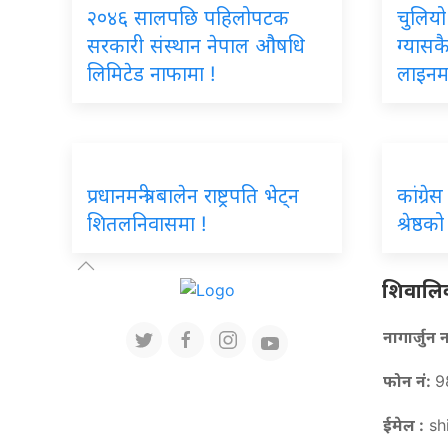
२०४६ सालपछि पहिलोपटक
चुलियो
सरकारी संस्थान नेपाल औषधि
ग्यासक
लिमिटेड नाफामा !
लाइनम
प्रधानमन्त्री बालेन राष्ट्रपति भेट्न
कांग्रे
शितलनिवासमा !
श्रेष्ठ
शिवालिक 
नागार्जु
फोन नं:
9
ईमेल :
sh