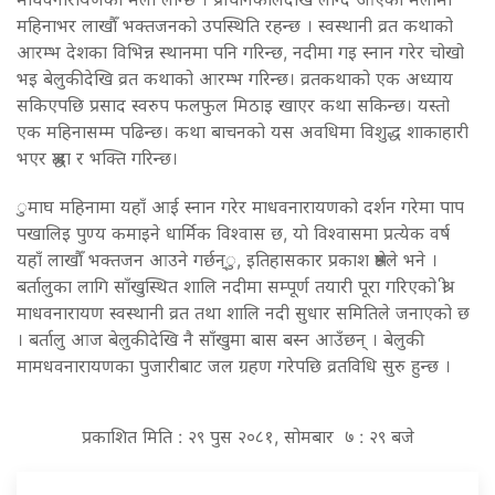
महिनाभर लाखौँ भक्तजनको उपस्थिति रहन्छ । स्वस्थानी व्रत कथाको
आरम्भ देशका विभिन्न स्थानमा पनि गरिन्छ, नदीमा गइ स्नान गरेर चोखो
भइ बेलुकीदेखि व्रत कथाको आरम्भ गरिन्छ। व्रतकथाको एक अध्याय
सकिएपछि प्रसाद स्वरुप फलफुल मिठाइ खाएर कथा सकिन्छ। यस्तो
एक महिनासम्म पढिन्छ। कथा बाचनको यस अवधिमा विशुद्ध शाकाहारी
भएर श्रद्धा र भक्ति गरिन्छ।
ुमाघ महिनामा यहाँ आई स्नान गरेर माधवनारायणको दर्शन गरेमा पाप
पखालिइ पुण्य कमाइने धार्मिक विश्वास छ, यो विश्वासमा प्रत्येक वर्ष
यहाँ लाखौँ भक्तजन आउने गर्छन्ु, इतिहासकार प्रकाश श्रेष्ठले भने ।
बर्तालुका लागि साँखुस्थित शालि नदीमा सम्पूर्ण तयारी पूरा गरिएको श्री
माधवनारायण स्वस्थानी व्रत तथा शालि नदी सुधार समितिले जनाएको छ
। बर्तालु आज बेलुकीदेखि नै साँखुमा बास बस्न आउँछन् । बेलुकी
मामधवनारायणका पुजारीबाट जल ग्रहण गरेपछि व्रतविधि सुरु हुन्छ ।
प्रकाशित मिति : २९ पुस २०८१, सोमबार ७ : २९ बजे