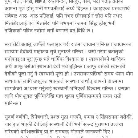
धुप, बत्ती, नैवेद्य, श्रीखण्ड, रक्तचन्दन, सिन्दुर, वस्त्र, भेटी चढाइ व्रतको
कामना पूर्ण होस् भनी भगवतीलाई अर्घ्य दिइन्छ । चढाइएका प्रसादमध्ये
सबैबाट आठ–आठ पतिलाई, पति नभए छोरालाई र छोरा पनि नभए
मितछोरालाई एवं मितछोरा पनि नभएमा कामना सिद्ध होस् भनी
नजिकको पवित्र नदीमा लगी बगाउने व्रत विधि छ ।
सय रोटी ब्रतालु आफैँले फलाहार गरी रातमा जाग्राम बसिन्छ । जाग्रामका
समयमा देवीको माहात्म्य सुन्ने सुनाउने गरिन्छ । यसो गरेमा बर्तालुको
मनोकाङ्क्षा पूरा हुन्छ भन्ने धार्मिक विश्वास छ । स्वस्थानीको शाब्दिक
अर्थ आफू बसेको स्थानको देवी भन्ने बुझिन्छ । आफू बसेकी स्थानकी
देवीको पूजा गर्नु नै स्वस्थानी पूजा हो । उत्तरायणपछिको समय ध्यान योग
साधनाका लागि उपयुक्त भएकाले स्वस्थान अर्थात् आफ्नो आत्मामा
सम्पर्कको अभ्यास गर्नुलाई स्वस्थानी भनिएको विश्वास गरिन्छ । यसका
लागि पौष शुक्ल पूर्णिमादेखि माघ शुक्ल पूर्णिमासम्मको समय राम्रो
मानिन्छ ।
सुवर्ण वर्णकी, त्रिनेत्रधारी, प्रशन्न मुद्रा भएकी, कमल र सिंहासनमा बसेकी,
चार हात भएकी देवीलाई स्वस्थानी देवी भनी स्कन्द पुराणमा उल्लेख
गरिएको धर्मशास्त्रविद् प्रा डा रामचन्द्र गौतमले जानकारी दिए ।