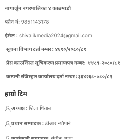
नागार्जुन नगरपालिका ४ काठमाडौ
फोन नं:
9851143178
ईमेल :
shivalikmedia2024@gmail.com
सूचना विभाग दर्ता नम्बर :
४६१०/२०८०/८१
प्रेस काउन्सिल सूचिकरण प्रमाणपत्र नम्बर:
४४८९-२०८०/८१
कम्पनी रजिस्ट्रार कार्यालय दर्ता नम्बर :
३३४२६८-०८०/८१
हाम्रो टिम
अध्यक्ष :
शिला धिताल
प्रधान सम्पादक :
डीआर न्याैपाने
कार्यकारी सम्पादक:
संगीता थापा