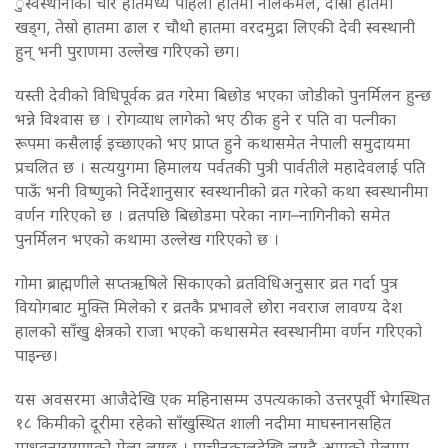
ुस्वस्थानीको चार हातमध्ये पहिलो हातमा नीलकमल, दोस्रो हातमा
खड्ग, तेस्रो हातमा ढाल र चौथो हातमा वरदमुद्रा लिएकी देवी स्वस्थानी
हुन् भनी पुराणमा उल्लेख गरिएको छग।
यस्ती देवीको विधिपूर्वक व्रत गरेमा बिछोड भएका जोडीको पुनर्मिलन हुन्छ
भन्ने विश्वास छ । रोगव्याध लागेको भए ठीक हुने र पति वा पत्नीका
रूपमा कसैलाई इच्छाएको भए प्राप्त हुने कथासमेत नेपाली समुदायमा
प्रचलित छ । सत्ययुगमा हिमालय पर्वतकी पुत्री पार्वतीले महादेवलाई पति
पाऊँ भनी विष्णुको निर्देशानुसार स्वस्थानीको व्रत गरेको कथा स्वस्थानीमा
वर्णन गरिएको छ । व्रतपछि बिछोडमा परेका नाग–नागिनीको समेत
पुनर्मिलन भएको कथामा उल्लेख गरिएको छ ।
गोमा ब्राह्मणीले सप्तऋषिले सिकाएको व्रतविधिअनुसार व्रत गर्दा पुत्र
वियोगबाट मुक्ति मिलेको र व्रतकै प्रभावले छोरा नवराज लावण्य देश
हालको साँखु क्षेत्रको राजा भएको कथासमेत स्वस्थानीमा वर्णन गरिएको
पाइन्छ।
यस अवसरमा आजैदेखि एक महिनासम्म उपत्यकाको उत्तरपूर्वी भेगस्थित
१८ किमीको दूरीमा रहेको साँखुस्थित शाली नदीमा माघस्नानसहित
माधवनारायणको मेला लाग्छ । प्राचीनकालदेखि लाग्दै आएको मेलामा