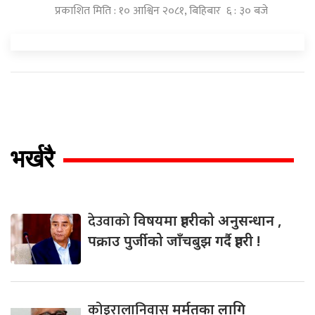
प्रकाशित मिति : १० आश्विन २०८१, बिहिबार ६ : ३० बजे
भर्खरै
देउवाको
विषयमा प्रहरीको अनुसन्धान ,
पक्राउ पुर्जीको जाँचबुझ गर्दै प्रहरी !
कोइरालानिवास
मर्मतका लागि