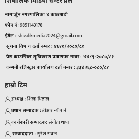
शिवालिक मिडिया सेन्टर प्रालि
नागार्जुन नगरपालिका ४ काठमाडौ
फोन नं:
9851143178
ईमेल :
shivalikmedia2024@gmail.com
सूचना विभाग दर्ता नम्बर :
४६१०/२०८०/८१
प्रेस काउन्सिल सूचिकरण प्रमाणपत्र नम्बर:
४४८९-२०८०/८१
कम्पनी रजिस्ट्रार कार्यालय दर्ता नम्बर :
३३४२६८-०८०/८१
हाम्रो टिम
अध्यक्ष :
शिला धिताल
प्रधान सम्पादक :
डीआर न्याैपाने
कार्यकारी सम्पादक:
संगीता थापा
सम्वाददाता :
सुरेश रावल