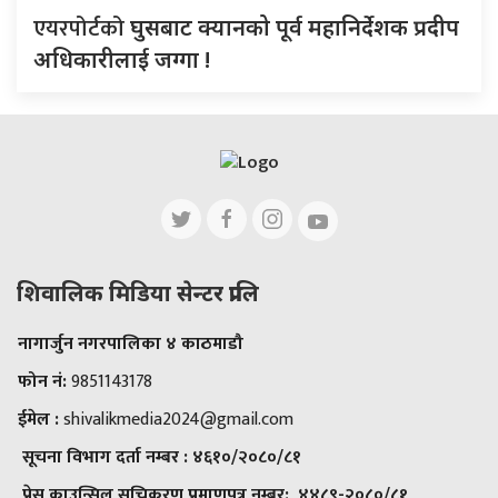
एयरपोर्टको
घुसबाट क्यानको पूर्व महानिर्देशक प्रदीप
अधिकारीलाई जग्गा !
शिवालिक मिडिया सेन्टर प्रालि
नागार्जुन नगरपालिका ४ काठमाडौ
फोन नं:
9851143178
ईमेल :
shivalikmedia2024@gmail.com
सूचना विभाग दर्ता नम्बर :
४६१०/२०८०/८१
प्रेस काउन्सिल सूचिकरण प्रमाणपत्र नम्बर:
४४८९-२०८०/८१