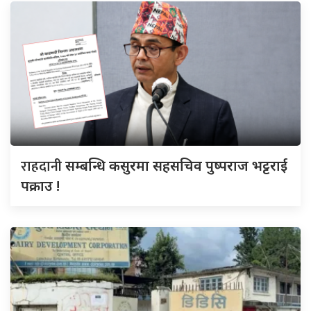
राहदानी
सम्बन्धि कसुरमा सहसचिव पुष्पराज भट्टराई
पक्राउ !