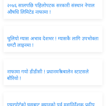
२०४६ सालपछि पहिलोपटक सरकारी संस्थान नेपाल
औषधि लिमिटेड नाफामा !
चुलियो ग्यास अभाव देशभर ! ग्यासकै लागि उपभोक्ता
घण्टौ लाइनमा !
नाफामा गयो डीडीसी ! प्रधानमन्त्री बालेन स्टाटसले
बौरियो !
एयरपोर्टको घुसबाट क्यानको पूर्व महानिर्देशक प्रदीप