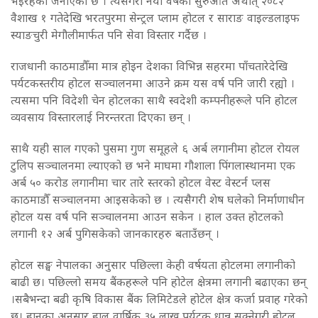
भइरहेको जनाएको छ । त्यसैगरी नयाँ वर्षको सुरुआत अर्थात् २०८२
वैशाख १ गतेदेखि भरतपुरमा सेन्ट्रल प्लाम होटल र साराङ वाइल्डलाइफ
स्याङचुरी मेगौलीमार्फत पनि सेवा विस्तार गर्दैछ ।
राजधानी काठमाडौँमा मात्र होइन देशका विभिन्न सहरमा पाँचतारेदेखि
पर्यटकस्तरीय होटल सञ्चालनमा आउने क्रम यस वर्ष पनि जारी रह्यो ।
त्यसमा पनि विदेशी चेन होटलका साथै स्वदेशी कम्पनीहरूले पनि होटल
व्यवसाय विस्तारलाई निरन्तरता दिएका छन् ।
साथै यही साल गएको पुसमा गुण समूहले ६ अर्ब लगानीमा होटल रोयल
टुलिप सञ्चालनमा ल्याएको छ भने माघमा गौशाला पिंगलास्थानमा एक
अर्ब ५० करोड लगानीमा चार तारे स्तरको होटल वेस्ट वेस्टर्न प्लस
काठमाडौँ सञ्चालनमा आइसकेको छ । त्यसैगरी शेष घलेको निर्माणाधीन
होटल यस वर्ष पनि सञ्चालनमा आउन सकेन । हाल उक्त होटलको
लगानी १२ अर्ब पुगिसकेको जानकारहरु बताउँछन् ।
होटल सङ्घ नेपालका अनुसार पछिल्ला केही वर्षयता होटलमा लगानीको
बाढी छ। पछिल्लो समय बैंकहरूले पनि होटेल क्षेत्रमा लगानी बढाएका छन्
।सबैभन्दा बढी कृषि विकास बैंक लिमिटेडले होटेल क्षेत्र कर्जा प्रवाह गरेको
छ। हानका अनुसार हाल वार्षिक ३५ लाख पर्यटक धान्न सक्नेगरी होटल