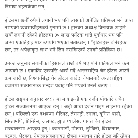
निर्माण भइसकेका छन् ।
होटलमा खर्बौँ रुपैयाँ लगानी भए पनि त्यसको अपेक्षित प्रतिफल भने प्राप्त
नभएको व्यवसायीहरूको गुनासो छ । हानका अध्यक्ष विनायक शाहले
खर्बौँ लगानी रहेको होटलमा ३५ लाख पर्यटक धान्ने पूर्वाधार भए पनि
जम्मा एकतिहाइ मात्र उपयोग भएको बताउछन् । “होटलहरू बनिरहेका
छन्, तर अपेक्षाकृत लाभ भने लिन नसकिएको उनको प्रतिक्रिया छ।
उनका अनुसार लगानीका हिसाबले राम्रो वर्ष भए पनि प्रतिफल भने कम
आएको छ । एकातिर एकपछि अर्को गर्दै अन्तरराष्ट्रिय चेन होटल आउने
क्रम जारी छ, विश्वप्रसिद्ध चेन होटल आउँदा नेपालबारे अन्तरराष्ट्रिय
बजारमा सकारात्मक सन्देश प्रवाह पनि भएको उनले बताए ।
होटल सङ्घका अनुसार २०८१ मा मात्र झन्डै एक दर्जन पाँचतारे र चेन
होटल सञ्चालनमा आएका छन् । अझै आधा दर्जन पाइप लाइनमा रहेका
छन् । पछिल्लो एक दशकमा मेरियट, लेमनट्री, रमादा, दूसित थानी,
सिन्तामणि, प्रिन्सिेस, अलफ्ट, ह्यात प्यालेसलगायत चेन होटल
सञ्चालनमा आएका हुन् । काठमाडौँ, पोखरा, लुम्बिनी, विराटनगर,
बुटबल, भैरहवा, नेपालगन्जलगायत क्षेत्रमा धमाधम तारे होटल बनिरहेका