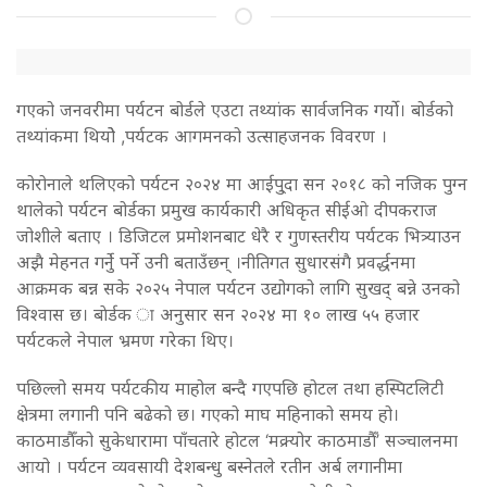
गएको जनवरीमा पर्यटन बोर्डले एउटा तथ्यांक सार्वजनिक गर्यो। बोर्डको
तथ्यांकमा थियोे ,पर्यटक आगमनको उत्साहजनक विवरण ।
कोरोनाले थलिएको पर्यटन २०२४ मा आईपु्दा सन २०१८ को नजिक पुग्न
थालेको पर्यटन बोर्डका प्रमुख कार्यकारी अधिकृत सीईओ दीपकराज
जोशीले बताए । डिजिटल प्रमोशनबाट धेरै र गुणस्तरीय पर्यटक भित्र्याउन
अझै मेहनत गर्नेु पर्ने उनी बताउँछन् ।नीतिगत सुधारसंगै प्रवर्द्धनमा
आक्रमक बन्न सके २०२५ नेपाल पर्यटन उद्योगको लागि सुखद् बन्ने उनको
विश्वास छ। बाेर्डक ा अनुसार सन २०२४ मा १० लाख ५५ हजार
पर्यटकले नेपाल भ्रमण गरेका थिए।
पछिल्लो समय पर्यटकीय माहोल बन्दै गएपछि होटल तथा हस्पिटलिटी
क्षेत्रमा लगानी पनि बढेको छ। गएको माघ महिनाको समय हो।
काठमाडौँको सुकेधारामा पाँचतारे होटल ‘मक्र्योर काठमाडौँ’ सञ्चालनमा
आयो । पर्यटन व्यवसायी देशबन्धु बस्नेतले रतीन अर्ब लगानीमा