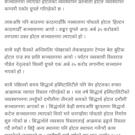
सञ्चालनमा ल्याएको होटलको व्यवस्थापन फ्रान्सेली होटल व्यवस्थापन
कम्पनी एकोर ग्रुपले गरिरहेको छ ।
त्यसअघि पनि साउनमा काठमाडौँकै नक्सालमा पाँचतारे होटल ‘हिल्टन
काठमाडौँ’ सञ्चालनमा आयो । शङ्कर ग्रुपले आठ अर्ब ३५ करोडको
लागतमा उक्त होटल सञ्चालनमा ल्याएको हो ।
साथै यही चैतको अन्तिमतिर पोखराको लेकसाइडमा टेम्पल बेल बुटिक
होटल एन्ड स्पा प्रालि सञ्चालनमा आयो । पर्यटन व्यवसायी विश्वराज
पौडेल नेतृत्वको चिल्ली ग्रुपले एक अर्ब २५ करोड लगानीमा सञ्चालन
भएको हो ।
साथै पछिल्लो समय सिद्धार्थ हस्पिटालिटीले पनि चेन होटलका रुपमा
आक्रामक व्यापार विस्तार गरिरहेको छ । यस वर्ष सिद्धार्थ हस्पिटालिटीको
व्यवस्थापनमा तनहुँको दमौलीमा तीनतारे स्तरको ‘सिद्धार्थ होटल दमौली’
सञ्चालनमा आएको छ । सिद्धार्थले केही समयअघि बुटवलमा सिद्धार्थ
कटेज सञ्चालनमा ल्याएको थियो भने धनगढीमा पाँचतारे होटल निर्माण
सुरु गरेको छ । सिद्धार्थले व्यवसाय विस्तारलाई आक्रमक ढङ्गले विस्तार
गर्दै लगेको र छिट्टै अन्य स्थानमा पनि होटल स्थापना गर्नेगरी काम