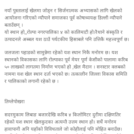
नयाँ पुस्तालाई खेलमा जोड्न र सिर्जनात्मक अभ्यासको लागि खेलको
आयोजना गरिएको न्यौपाने समाजका पूर्व कोषाध्ययक्ष डिल्ली न्यौपाने
बताउँछन् ।
यो स्थान हो,,रोल्पा नगरपालिका ४ को कालिमाटी हो।रैथाने संस्कृति र
उत्पादनले अब्बल यश ठाउँ पर्यटकीय हिसाबले पनि उत्तिकै महत्त्वपूर्ण छ।
जलजला पहाडको सामुन्नेमा रहेको यश स्थान निकै मनोरम छ। यश
स्थानकाे विकासका लागि रोल्पाका पूर्व मेयर पूर्ण केसीको पालामा करिब
५० लाखको लागतमा निर्माण भएको हो ,खेल मैदान । सनस्टार क्लबको
नाममा यश खेल स्थान दर्ता भएको छ। तत्कालीन जिल्ला विकास समिति
र पालिकाको लगानी रहेको छ ।
तिम्लेपाेखरा
सदरमुकाम लिबाङ बजारदेखि करिब ४ किलोमिटर दुरीमा दक्षिणतिर
रहेको यश स्थान खेलकुदका अत्यन्तै उत्तम स्थान हो। सधैं मनोरम
हावापानी अनि यहाँको विविधताले जो कोहीलाई पनि मोहित बनाउँछ।