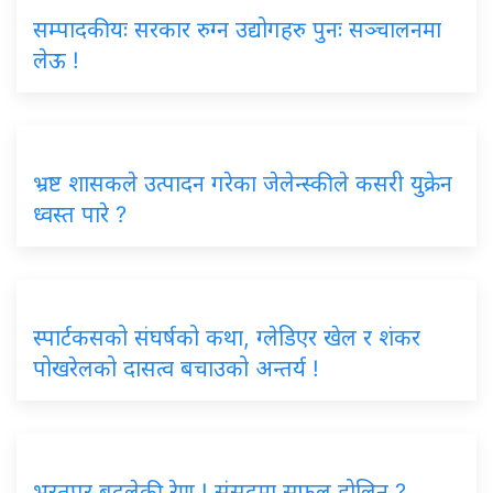
सम्पादकीयः सरकार रुग्न उद्योगहरु पुनः सञ्चालनमा
लेऊ !
भ्रष्ट शासकले उत्पादन गरेका जेलेन्स्कीले कसरी युक्रेन
ध्वस्त पारे ?
स्पार्टकसको संघर्षको कथा, ग्लेडिएर खेल र शंकर
पोखरेलको दासत्व बचाउको अन्तर्य !
भरतपुर बदलेकी रेणु ! संसदमा सफल होलिन् ?