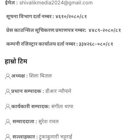
ईमेल :
shivalikmedia2024@gmail.com
सूचना विभाग दर्ता नम्बर :
४६१०/२०८०/८१
प्रेस काउन्सिल सूचिकरण प्रमाणपत्र नम्बर:
४४८९-२०८०/८१
कम्पनी रजिस्ट्रार कार्यालय दर्ता नम्बर :
३३४२६८-०८०/८१
हाम्रो टिम
अध्यक्ष :
शिला धिताल
प्रधान सम्पादक :
डीआर न्याैपाने
कार्यकारी सम्पादक:
संगीता थापा
सम्वाददाता :
सुरेश रावल
सल्लाहकार :
टुकाकुमारी भट्टराई