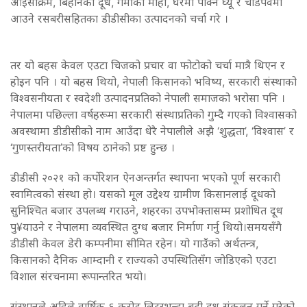
आइसक्रिम, बिहानको दूध, गर्मीको मोही, घरमा पाक्ने घ्यू र चाडपर्वमा
आउने रसबरीसहितका डीडीसीका उत्पादनको चर्चा गरे ।
तर यो बहस केवल एउटा चिजको प्रचार वा फोटोको चर्चा मात्रै थिएन र
होइन पनि । यो बहस थियो, नेपाली किसानको भविष्य, सरकारी संस्थाको
विश्वसनीयता र स्वदेशी उत्पादनप्रतिको नेपाली समाजको भरोसा पनि ।
नेपालमा पछिल्ला वर्षहरूमा सरकारी संस्थाप्रतिको गुम्दै गएको विश्वासको
अवस्थामा डीडीसीको नाम आउँदा धेरै नेपालीले अझै ‘शुद्धता’, ‘विश्वास’ र
‘गुणस्तरीयता’को विषय ठानेको प्रष्ट हुन्छ ।
डीडीसी २०२१ को कर्पोरेशन ऐनअन्तर्गत स्थापना भएको पूर्ण सरकारी
स्वामित्वको संस्था हो। यसको मूल उद्देश्य ग्रामीण किसानलाई दूधको
सुनिश्चित बजार उपलब्ध गराउने, शहरका उपभोक्तासम्म प्रशोधित दूध
पु¥याउने र नेपालमा व्यवस्थित दुग्ध बजार निर्माण गर्नु थियो।समयसँगै
डीडीसी केवल डेरी कम्पनीमा सीमित रहेन। यो गाउँको अर्थतन्त्र,
किसानको दैनिक आम्दानी र राज्यको उपस्थितिसँग जोडिएको एउटा
विशाल संरचनामा रूपान्तरित भयो।
संस्थानले अहिले वार्षिक ६ करोड लिटरभन्दा बढी दूध संकलन गर्ने गरेको