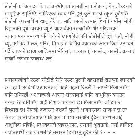
डीडीसीका उत्पादन केवल उपभोगका सामग्री मात्र होइनन्, नेपालीहरूको
सामूहिक स्मृतिसँग जोडिएका स्वाद पनि हुन्।कुनै समय स्कूल छुटेपछि
डीडीसी आइसक्रिम खानु धेरै बालबालिकाको उत्साह थियो। गर्मीमा मोही,
बिहानको दूध, घरको घ्यू र चाडपर्वको रसबरीसँग धेरै परिवारको
भावनात्मक सम्बन्ध पनि बनेको छ।अहिले पनि डीडीसीले दूध, दही, मोही,
घ्यू, फ्लेभर्ड मिल्क, पनिर, मिठाइ र विभिन्न प्रकारका आइसक्रिम उत्पादन
गर्दै आएको छ।आइसक्रिममा भेनिला, बटरस्कच, चकलेट, चकलेट क्रन्च र
स्ट्रबेरी फ्लेभर उपलब्ध छन्।
प्रधानमन्त्रीको एउटा फोटोले फेरि एउटा पुरानो बहसलाई सतहमा ल्याएको
छ । हामी स्वदेशी उत्पादनलाई कति महत्व दिन्छौं ? आफ्नै किसानसँग
कति उभिन्छौं ? र राज्यले आफ्ना संस्थालाई कति आधुनिक बनाउन
सक्छ ?डीडीसीसँग अझै विशाल संरचना छ। किसानसँग जोडिएको
विश्वास छ। नेपाली बजारमा दशकौं पुरानो भावनात्मक सम्बन्ध छ।तर
केवल पुरानो प्रतिष्ठाले मात्रै अब भविष्य सुरक्षित हुँदैन। संस्थानलाई
आधुनिक प्रविधि, प्रभावकारी व्यवस्थापन, समयमै भुक्तानी, नयाँ ब्रान्डिङ
र प्रतिस्पर्धी बजार रणनीति बनाउन ढिलाउनु हुदैन की ? ०००००