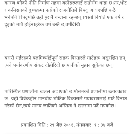
कारण बनेको नीति निर्माण तहमा बस्नेहरूलाई राम्रोसँग थाहा छ।तर,भाेट
र कमिसनको दुष्चक्रमा फसेको राजनीतिले विपद् अाएपछि कठै
भनेपनि विपद्पछि उही पुरानै धन्दामा रहन्छन् ।यस्तो नियति एक वर्ष र
दुइकाे मात्रै हाेईन।हरेक वर्ष उस्तै छ,वर्षाैदेखि।
यसरी भईरहृकाे बलमिच्याँईपूर्ण सडक विस्तारले गाउँहरू असुरक्षित छन्
,भने पर्यावरणीय संकट दाेहाेरिदाे छ।पानीको मुहान सुकेका छन्।
पारिस्थित प्रणालीमा खलल अाएकाे छ,माैसमकाे प्रणालीमा उतारचढाव
छ। यही विवेकहीन मानवीय भाैतिक विकासले पर्यावरणलाई मात्रै विनाश
गरेको छैन,स्वयं मानव जातिकाे अस्तित्व नै खतरामा पर्दै गएकाेछ।
प्रकाशित मिति : २९ जेष्ठ २०८१, मंगलबार ९ : ३४ बजे