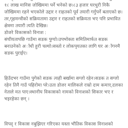
१८ लाख मानिस जाेखिममा पर्ने भनेको छ।८३ हजार घरधुरी निकै
जाेखिममा रहने भएकोले उद्दार र राहतको पूर्व तयारी गर्नुपर्ने बताएको छ।
तर,गृहमन्त्रीकाे सक्रियतामा उद्दार र राहतको सक्रियता भए पनि प्रभावित
क्षेत्रमा तयारी त्यति देखिन्न।
डाेजरे विकासकाे विनाश :
संघीयतापछि गाउँमा सडक पुग्याे।उपभोक्ता समितिमार्फत सडक
बनाउनेकाे अाँधी हुरी चल्याे।सस्तो र लाेकपृयतका लागि घर अाँगनमै
सडक पुराईए।
हिउँदभर गाउँमा पुगेको सडक त्यही बर्खामा सग्लाे रहेन।सडक त सग्लाे
रहेन तिनै गाउँ पहिरोमा परे।उता डाेजर मालिकले राम्रो दाम कमाए,दलका
नेताले मत पाए।स्थानीय विकासकाे नामकाे विनाशकाे सिकार भए र
भइरहेका छन् ।
विपद् र विकास नबुझिएर गरिएका यस्ता भाैतिक विकास विनाशकाे