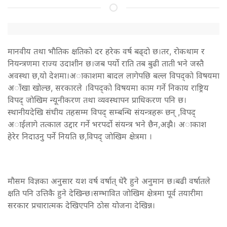
मानवीय तथा भाैतिक क्षतिकाे दर हरेक वर्ष बढ्दाे छ।तर, राेकथाम र
नियन्त्रणमा राज्य उदाशीन छ।जब पर्याे राति तब बुढी ताती भने जस्तै
अवस्था छ,याे देशमा।अाकाशमा बादल लागेपछि बल्ल विपद्काे विषयमा
अाँखा खाेल्छ, सरकारले ।विपद्काे विषयमा काम गर्ने निकाय राष्ट्रिय
विपद् जाेखिम न्यूनीकरण तथा व्यवस्थापन प्राधिकरण पनि छ।
स्थानीयदेखि संघीय तहसम्म विपद् सम्बन्धि संयन्त्रहरू छन् ,विपद्
अाईलागे तत्काल उद्दार गर्ने भरपर्दो संयन्त्र भने छैन,अझै। अाकाश
हेरेर निदाउनु पर्ने नियति छ,विपद् जाेखिम क्षेत्रमा ।
माैसम विज्ञका अनुसार यश वर्ष वर्षात् धेरै हुने अनुमान छ।बढी वर्षातले
क्षति पनि उत्तिकै हुने देखिन्छ।सम्भावित जाेखिम क्षेत्रमा पूर्व तयारीमा
सरकार प्रचारात्मक देखिएपनि ठाेस याेजना देखिन्न।