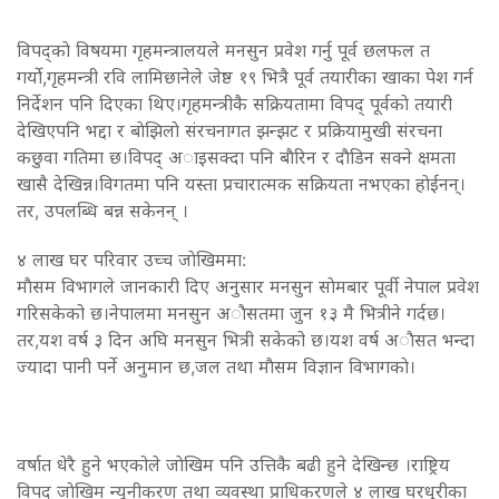
विपद्काे विषयमा गृहमन्त्रालयले मनसुन प्रवेश गर्नु पूर्व छलफल त
गर्याे,गृहमन्त्री रवि लामिछानेले जेष्ठ १९ भित्रै पूर्व तयारीका खाका पेश गर्न
निर्देशन पनि दिएका थिए।गृहमन्त्रीकै सक्रियतामा विपद् पूर्वकाे तयारी
देखिएपनि भद्दा र बाेझिलाे संरचनागत झन्झट र प्रक्रियामुखी संरचना
कछुवा गतिमा छ।विपद् अाइसक्दा पनि बाैरिन र दाैडिन सक्ने क्षमता
खासै देखिन्न।विगतमा पनि यस्ता प्रचारात्मक सक्रियता नभएका हाेईनन्।
तर, उपलब्धि बन्न सकेनन् ।
४ लाख घर परिवार उच्च जाेखिममा:
माैसम विभागले जानकारी दिए अनुसार मनसुन साेमबार पूर्वी नेपाल प्रवेश
गरिसकेको छ।नेपालमा मनसुन अाैसतमा जुन १३ मै भित्रीने गर्दछ।
तर,यश वर्ष ३ दिन अघि मनसुन भित्री सकेको छ।यश वर्ष अाैसत भन्दा
ज्यादा पानी पर्ने अनुमान छ,जल तथा माैसम विज्ञान विभागकाे।
वर्षात धेरै हुने भएकोले जाेखिम पनि उत्तिकै बढी हुने देखिन्छ ।राष्ट्रिय
विपद् जाेखिम न्यूनीकरण तथा व्यवस्था प्राधिकरणले ४ लाख घरधुरीका