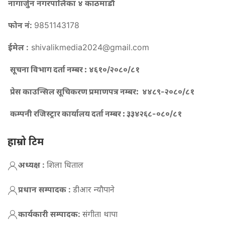
नागार्जुन नगरपालिका ४ काठमाडौ
फोन नं:
9851143178
ईमेल :
shivalikmedia2024@gmail.com
सूचना विभाग दर्ता नम्बर :
४६१०/२०८०/८१
प्रेस काउन्सिल सूचिकरण प्रमाणपत्र नम्बर:
४४८९-२०८०/८१
कम्पनी रजिस्ट्रार कार्यालय दर्ता नम्बर :
३३४२६८-०८०/८१
हाम्रो टिम
अध्यक्ष :
शिला धिताल
प्रधान सम्पादक :
डीआर न्याैपाने
कार्यकारी सम्पादक:
संगीता थापा