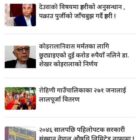
देउवाको
विषयमा प्रहरीको अनुसन्धान ,
पक्राउ पुर्जीको जाँचबुझ गर्दै प्रहरी !
कोइरालानिवास
मर्मतका लागि
छुट्याइएको दुई करोड रुपैयाँ नलिने डा.
शेखर कोइरालाको निर्णय
रोहिणी
गाउँपालिकाका २७१ जनालाई
लालपूर्जा वितरण
२०४६
सालपछि पहिलोपटक सरकारी
संस्थान नेपाल औषधि लिमिटेड नाफामा !