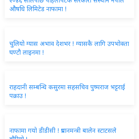
२०४६ सालपछि पहिलोपटक सरकारी संस्थान नेपाल
औषधि लिमिटेड नाफामा !
चुलियो ग्यास अभाव देशभर ! ग्यासकै लागि उपभोक्ता
घण्टौ लाइनमा !
राहदानी सम्बन्धि कसुरमा सहसचिव पुष्पराज भट्टराई
पक्राउ !
नाफामा गयो डीडीसी ! प्रधानमन्त्री बालेन स्टाटसले