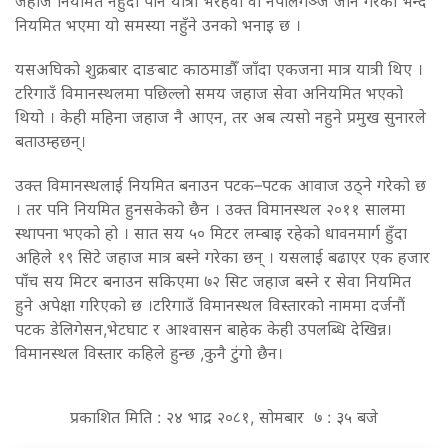
जहाज नियमित नहुँदा पनि यात्री भैरहवा वा नेपालगञ्ज जाने गरेको भन्दै
नियमित भएमा यो समस्या नहुँने उनको भनाइ छ ।
यसअघिको शुक्रबार दाङबाट काठमाडौँ जाँदा एकजना मात्र यात्री थिए ।
टरिगाउँ विमानस्थलमा पछिल्लो समय जहाज सेवा अनियमित भएको
थियो । केही महिना जहाज नै आएन, तर अब त्यसो नहुने प्रमुख सुनारले
बताउम्हछन्।
उक्त विमानस्थलाई नियमित बनाउन पटक–पटक आवाज उठ्ने गरेको छ
। तर पनि नियमित हुनसकेको छैन । उक्त विमानस्थल २०११ सालमा
स्थापना भएको हो । सात सय ५० मिटर लम्बाइ रहेको धावनमार्ग हुँदा
अहिले १९ सिटे जहाज मात्र बस्ने गरेका छन् । यसलाई बढाएर एक हजार
पाँच सय मिटर बनाउन सकिएमा ७२ सिट जहाज बस्ने र सेवा नियमित
हुने अपेक्षा गरिएको छ ।टरिगाउँ विमानस्थल विस्तारकाे नाममा दर्जनौं
पटक डेलिगेसन,भेटघाट र आश्वासन बाहेक केही उपलब्धि देखिन्न।
विमानस्थल विस्तार कहिले हुन्छ ,कुनै टुंगो छैन।
प्रकाशित मिति : २४ भाद्र २०८१, सोमबार ७ : ३५ बजे