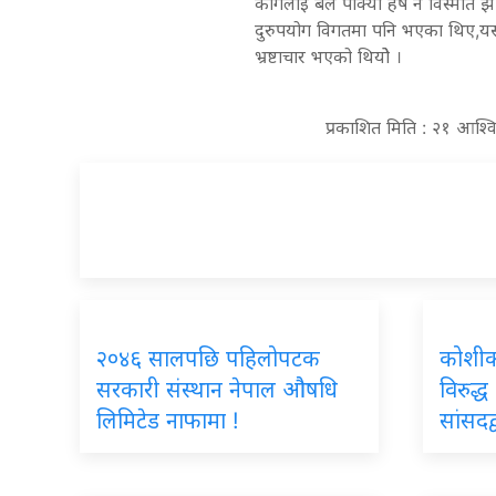
कागलाई बेल पाक्याे हर्ष न विस्मा
दुरुपयोग विगतमा पनि भएका थिए,यसप
भ्रष्टाचार भएको थियोे ।
प्रकाशित मिति : २१ आश्
२०४६ सालपछि पहिलोपटक
कोशीका 
सरकारी संस्थान नेपाल औषधि
विरुद्ध
लिमिटेड नाफामा !
सांसदद