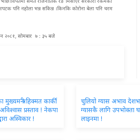
त झै भाछ।विपतमा समेत राजनीतिक रङ मिसाएर सरकारी रकमकाे
टक पनि नहाेला भन्न सकिन्न ।किनकि काेराेना बेला पनि चरम
विन २०८१, सोमबार ७ : ३५ बजे
मुख्यमन्त्री हिक्मत कार्की
चुलियो ग्यास अभाव देशभ
 अविश्वास प्रस्ताव ! नेकपा
ग्यासकै लागि उपभोक्ता घ
्वारा अस्विकार !
लाइनमा !