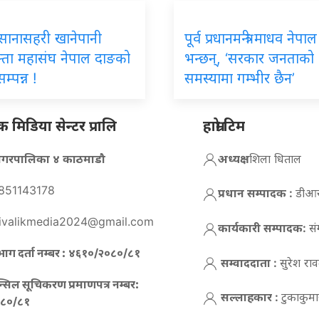
िय सानासहरी खानेपानी
पूर्व प्रधानमन्त्री माधव नेपाल
्ता महासंघ नेपाल दाङको
भन्छन्, ‘सरकार जनताको
म्पन्न !
समस्यामा गम्भीर छैन’
मिडिया सेन्टर प्रालि
हाम्रो टिम
न नगरपालिका ४ काठमाडौ
अध्यक्ष :
शिला धिताल
851143178
प्रधान सम्पादक :
डीआर 
ivalikmedia2024@gmail.com
कार्यकारी सम्पादक:
सं
ाग दर्ता नम्बर :
४६१०/२०८०/८१
सम्वाददाता :
सुरेश रा
न्सिल सूचिकरण प्रमाणपत्र नम्बर:
सल्लाहकार :
टुकाकुमार
८०/८१