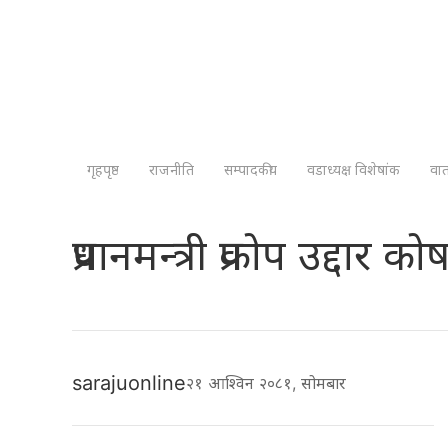
गृहपृष्ठ
राजनीति
सम्पादकीय
वडाध्यक्ष विशेषांक
वा
प्रधानमन्त्री प्रकाेप उद्द
sarajuonline
२१ आश्विन २०८१, सोमबार