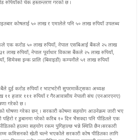
 रुपियाँको चेक हस्तान्तरण गरको छ ।
नि आइतबार काेषलाई ५० लाख र एमालेले पनि ५० लाख रुपियाँ उपलब्ध
ंकले एक करोड ५० लाख रुपियाँ, नेपाल एसबिआई बैंकले २५ लाख
े ३१ लाख रुपियाँ, नेपाल पूर्वाधार विकास बैंकले २५ लाख रुपियाँ,
याँ, सिमेक्स इन्क प्रालि (बिवाइडी) कम्पनीले ५१ लाख रुपियाँ
 बैंले दुई करोड रुपियाँ र भाटभटेनी सुपरमार्केट्सका अध्यक्ष
ाख ११ हजार १११ रुपियाँ र गैरआवासीय नेपाली संघ (एनआरएनए)
णा गरेकाे छ ।
ाे घाेषणा गरेका छन् । सरकारी काेषमा सहयोग आउनेक्रम जारी भए
ढी पहिरो र डुबानमा परेकाे करिब १० दिन भैसक्दा पनि पीडितले एक
। पीडितकाे हातमा सहयोग रकम पुगिहाल्छ भन्ने स्थिति छैन।सरकारी
खि वडासम्म कमिसनको खेती चल्ने भएकोले सरकारी काेष पीडितका लागि