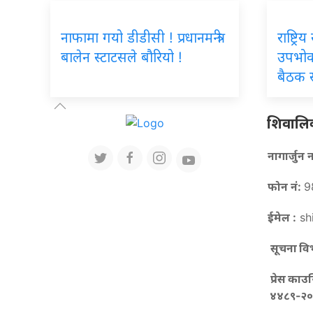
नाफामा गयो डीडीसी ! प्रधानमन्त्री
राष्ट्र
बालेन स्टाटसले बौरियो !
उपभोक
बैठक स
शिवालिक 
नागार्जु
फोन नं:
9
ईमेल :
sh
सूचना विभ
प्रेस काउ
४४८९-२०