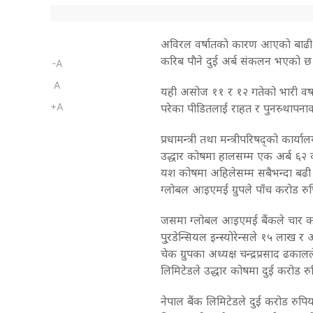
अविरल वर्षातकाे कारण आएकाे बाढी 
करिब पाैने दुई अर्ब संकलन भएको छ
-A
A
यही असोज ११ र १२ गतेको भारी वर्ष
+A
परेका पीडितलाई राहत र पुनस्र्थाप
प्रधामन्त्री तथा मन्त्रीपरिषद्को कार्या
उद्धार कोषमा हालसम्म एक अर्ब ६२
यश कोषमा अहिलेसम्म सबैभन्दा बढी
ग्लोबल आइएमई ग्रुपले पाँच करोड रु
जसमा ग्लोबल आइएमई बैंकले चार
पु्रडेन्सियल इन्स्योरेन्सले १५ लाख
चेक ग्रुपका अध्यक्ष चन्द्रप्रसाद ढक
लिमिटेडले उद्धार कोषमा दुई करोड र
नेपाल बैंक लिमिटेडले दुई करोड रुपिया