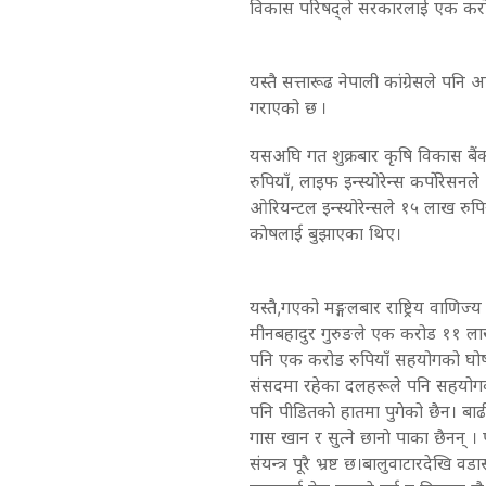
विकास परिषद्ले सरकारलाई एक करोड
यस्तै सत्तारूढ नेपाली कांग्रेसले प
गराएको छ ।
यसअघि गत शुक्रबार कृषि विकास बै
रुपियाँ, लाइफ इन्स्योरेन्स कर्पोरेसनल
ओरियन्टल इन्स्योरेन्सले १५ लाख रुपि
काेषलाई बुझाएका थिए।
यस्तै,गएको मङ्गलबार राष्ट्रिय वाणिज्य
मीनबहादुर गुरुङले एक करोड ११ ल
पनि एक करोड रुपियाँ सहयोगको घोष
संसदमा रहेका दलहरूले पनि सहयोगक
पनि पीडितकाे हातमा पुगेको छैन। बा
गास खान र सुत्ने छानाे पाका छैनन् 
संयन्त्र पूरै भ्रष्ट छ।बालुवाटारदे