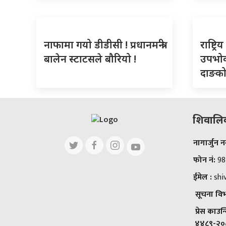
नाफामा गयो डीडीसी ! प्रधानमन्त्री
राष्ट्
बालेन स्टाटसले बौरियो !
उपभोक
दाङको 
शिवालिक 
नागार्जुन
फोन नं:
98
ईमेल :
shi
सूचना विभा
प्रेस काउन
४४८९-२०