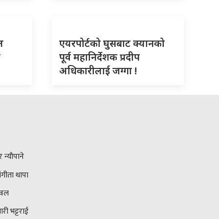
ाल
एयरपोर्टको घुसबाट क्यानको
ो
पूर्व महानिर्देशक प्रदीप
अधिकारीलाई जग्गा !
न्याैपाने
ंगीता थापा
ावल
ारी भट्टराई