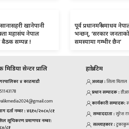
रिय सानासहरी खानेपानी
पूर्व प्रधानमन्त्री माधव नेप
्ता महासंघ नेपाल
भन्छन्, ‘सरकार जनताक
बैठक सम्पन्न !
समस्यामा गम्भीर छैन’
मिडिया सेन्टर प्रालि
हाम्रो टिम
 नगरपालिका ४ काठमाडौ
अध्यक्ष :
शिला धिताल
51143178
प्रधान सम्पादक :
डीआर 
valikmedia2024@gmail.com
कार्यकारी सम्पादक:
स
ग दर्ता नम्बर :
४६१०/२०८०/८१
सम्वाददाता :
सुरेश र
्सिल सूचिकरण प्रमाणपत्र नम्बर:
सल्लाहकार :
टुकाकुम
८०/८१