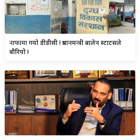
नाफामा
गयो डीडीसी ! प्रधानमन्त्री बालेन स्टाटसले
बौरियो !