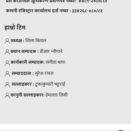
प्रेस काउन्सिल सूचिकरण प्रमाणपत्र नम्बर:
४४८९-२०८०/८१
कम्पनी रजिस्ट्रार कार्यालय दर्ता नम्बर :
३३४२६८-०८०/८१
हाम्रो टिम
अध्यक्ष :
शिला धिताल
प्रधान सम्पादक :
डीआर न्याैपाने
कार्यकारी सम्पादक:
संगीता थापा
सम्वाददाता :
सुरेश रावल
सल्लाहकार :
टुकाकुमारी भट्टराई
कानुनी सल्लाहकार:
हेमलता जिसी