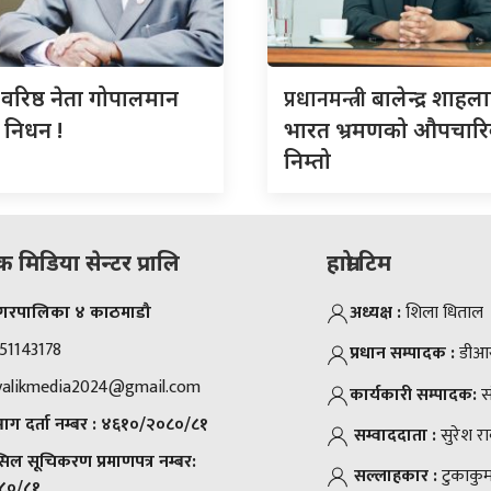
स
प्रधानमन्त्री
वरिष्ठ नेता गोपालमान
बालेन्द्र शाहल
को निधन !
भारत भ्रमणको औपचार
निम्तो
मिडिया सेन्टर प्रालि
हाम्रो टिम
 नगरपालिका ४ काठमाडौ
अध्यक्ष :
शिला धिताल
51143178
प्रधान सम्पादक :
डीआर 
valikmedia2024@gmail.com
कार्यकारी सम्पादक:
स
ग दर्ता नम्बर :
४६१०/२०८०/८१
सम्वाददाता :
सुरेश र
्सिल सूचिकरण प्रमाणपत्र नम्बर:
सल्लाहकार :
टुकाकुम
८०/८१