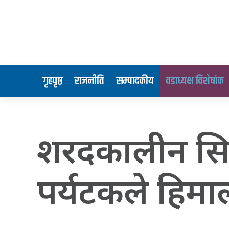
गृहपृष्ठ
राजनीति
सम्पादकीय
वडाध्यक्ष विशेषांक
शरदकालीन सि
पर्यटकले हिमा