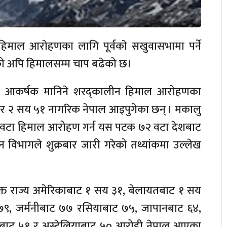
हिमाल आराेहणका लागि पूर्वकाे सखुवासभामा पर्ने
को अपि हिमालसम्म चाप बढेको छ।
 आकर्षक मानिने शरद्कालीन हिमाल आरोहणका
र २ सय ५१ नागरिक नेपाल आइपुगेका छन् । मकालु
 वटा हिमाल आरोहण गर्न यस पटक ७२ वटा देशबाट
विभागले शुक्रबार जारी गरेको तथ्यांकमा उल्लेख
ुक्त राज्य अमेरिकाबाट १ सय ३१, बेलायतबाट १ सय
ट ७९, जर्मनीबाट ७७ रसियाबाट ७५, जापानबाट ६४,
नबाट ५१ र अस्ट्रेलियाबाट ५० आरोही नेपाल आएका