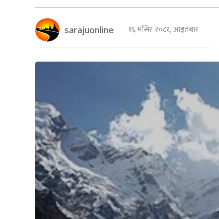
१६ मंसिर २०८१, आइतबार
sarajuonline