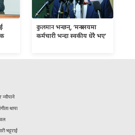
कुलमान
ाई
भन्छन्, ‘मन्त्रालयमा
िक
कर्मचारी भन्दा स्वकीय धेरै भए’
न्याैपाने
ंगीता थापा
ावल
ारी भट्टराई