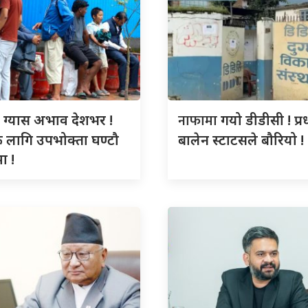
ो
नाफामा
ग्यास अभाव देशभर !
गयो डीडीसी ! प्रधा
ै लागि उपभोक्ता घण्टौ
बालेन स्टाटसले बौरियो !
ा !