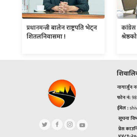
प्रधानमन्त्री
कांग्रे
बालेन राष्ट्रपति भेट्न
शितलनिवासमा !
श्रेष्ठ
शिवालिक 
नागार्जुन
फोन नं:
98
ईमेल :
shi
सूचना विभा
प्रेस काउन
४४८९-२०