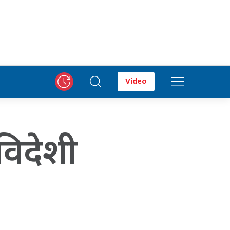
Video
िदेशी