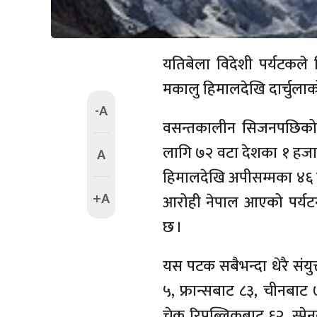
यतिबेला विदेशी पर्यटकले 
मकालु हिमालदेखि दार्चुला
-A
वसन्तकालीन सिजनपछिको
लागि ७२ वटा देशका १ हजा
A
हिमालदेखि अपीसम्मका ४६
+A
आरोही नेपाल आएको पर्यटन 
छ ।
यस पटक सबैभन्दा धेरै संय
५, फ्रान्सबाट ८३, चीनबा
चेक रिपब्लिकबाट ६२, स्पे