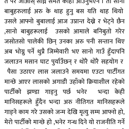
त परै जाओस् सोध्न समेत कोही आउनुभएन । ती साना
बाबुहरुलाई अरु के थाह हुनु बस यति थाह थियो
उसले आफ्नो बुबालाई आज उप्रान्त देख्ने र भेट्ने छैन
,सानो बाबुहरूलाई उसको आमाले बनिबुतो गरेर
जसोतसो पालेकी छिन् उनका अरु पनी सन्तान थिए
अब भोग्नु पर्ने थुप्रै जिम्मेवारी भए सानो गाउँ हुँदापनि
जलाउन मसान घाट पुर्याउँछन् र थोरै थोरै सहयोग र
पैसा उठाएर लास जलाउने समयमा एउटा पार्टीगत
मान्छे आएर लासको अगाडी उहाँको क्रियाशील रहेको
पार्टीको झण्डा गाड्नु पर्छ भनेर भन्दा केही
मानिसहरूले हुँदैन भन्दा अरु नीतिगत मानिसहरूले
गाड्ने काम गरे उसको जन्म देखि मृत्यु सम्म आफ्नो हो,
मेरो पार्टीको मान्छे हो ,भनेर गन्ध दिने यो राजनीति गर्ने