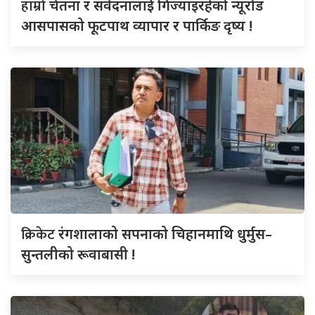
हाम्रो
चेतना र संवेदनालाई गिज्याइरहेको न्यूरोड
आसपासको फूटपाथ व्यापार र पार्किङ दृष्य !
क्रिकेट
रंगशालाको सपनाको चिहानमाथि धुर्मुस–
सुन्तलीको रूवाबासी !