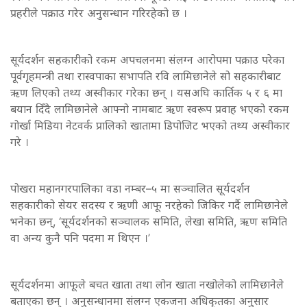
प्रहरीले पक्राउ गरेर अनुसन्धान गरिरहेको छ ।
सूर्यदर्शन सहकारीको रकम अपचलनमा संलग्न आरोपमा पक्राउ परेका
पूर्वगृहमन्त्री तथा रास्वपाका सभापति रवि लामिछानेले सो सहकारीबाट
ऋण लिएको तथ्य अस्वीकार गरेका छन् । यसअघि कार्तिक ५ र ६ मा
बयान दिँदै लामिछानेले आफ्नो नामबाट ऋण स्वरूप प्रवाह भएको रकम
गोर्खा मिडिया नेटवर्क प्रालिको खातामा डिपोजिट भएको तथ्य अस्वीकार
गरे ।
पोखरा महानगरपालिका वडा नम्बर–५ मा सञ्चालित सूर्यदर्शन
सहकारीको सेयर सदस्य र ऋणी आफू नरहेको जिकिर गर्दै लामिछानेले
भनेका छन्, ‘सूर्यदर्शनको सञ्चालक समिति, लेखा समिति, ऋण समिति
वा अन्य कुनै पनि पदमा म थिएन ।’
सूर्यदर्शनमा आफूले बचत खाता तथा लोन खाता नखोलेको लामिछानेले
बताएका छन् । अनुसन्धानमा संलग्न एकजना अधिकृतका अनुसार