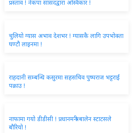
प्रस्ताव ! नेकपा सांसदद्वारा अस्विकार !
चुलियो ग्यास अभाव देशभर ! ग्यासकै लागि उपभोक्ता
घण्टौ लाइनमा !
राहदानी सम्बन्धि कसुरमा सहसचिव पुष्पराज भट्टराई
पक्राउ !
नाफामा गयो डीडीसी ! प्रधानमन्त्री बालेन स्टाटसले
बौरियो !