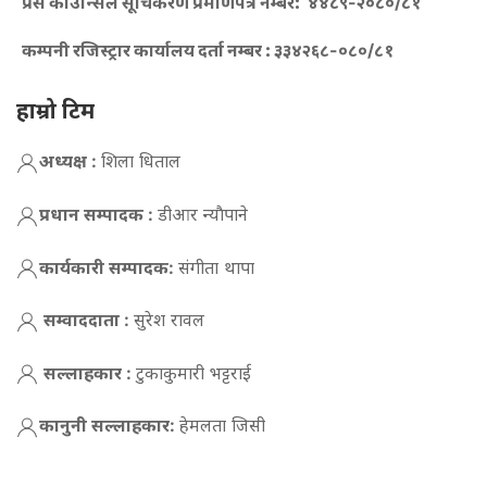
प्रेस काउन्सिल सूचिकरण प्रमाणपत्र नम्बर:
४४८९-२०८०/८१
कम्पनी रजिस्ट्रार कार्यालय दर्ता नम्बर :
३३४२६८-०८०/८१
हाम्रो टिम
अध्यक्ष :
शिला धिताल
प्रधान सम्पादक :
डीआर न्याैपाने
कार्यकारी सम्पादक:
संगीता थापा
सम्वाददाता :
सुरेश रावल
सल्लाहकार :
टुकाकुमारी भट्टराई
कानुनी सल्लाहकार:
हेमलता जिसी