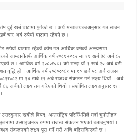
ोष दुई खर्ब घाटामा पुगेको छ । अर्थ मन्त्रालयकाअनुसार गत साउन
्ब चार अर्ब रुपैयाँ घाटामा रहेको छ ।
ड रुपैयाँ घाटामा रहेको कोष गत आर्थिक वर्षको अन्त्यसम्म
ारको आम्दानीतर्फ आर्थिक वर्ष २०८१÷०८२ मा ११ खर्ब ७८ अर्ब ८२
एको छ । आर्थिक वर्ष २०८०र०८१ को भन्दा यो १ खर्ब २० अर्ब बढी
त वृद्धि हो । आर्थिक वर्ष २०८०र०८१ मा १० खर्ब ५८ अर्ब राजस्व
१र०८२ मा १४ खर्ब १९ अर्ब राजश्व संकलन गर्ने लक्ष्य थियो । अर्ध
्ब ८६ अर्बको लक्ष्य तय गरिएको थियो । संशोधित लक्ष्यअनुसार ९१।
।
त्तरकुमार खत्रीले विपद, अन्तर्राष्ट्रिय परिस्थितिले गर्दा चुनौतीहरु
षको तुलनामा उत्साहजनक रुपमा राजस्व संकलन भएको बताउनुभयो ।
ाजश्व संकलनको लक्ष्य पूरा गर्ने गरी अघि बढिसकिएको छ ।