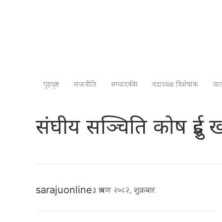
गृहपृष्ठ
राजनीति
सम्पादकीय
वडाध्यक्ष विशेषांक
वा
संघीय सञ्चिति कोष दुई खर
sarajuonline
३ श्रावण २०८२, शुक्रबार