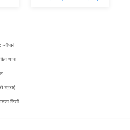
न्याैपाने
गीता थापा
वल
ी भट्टराई
ेमलता जिसी