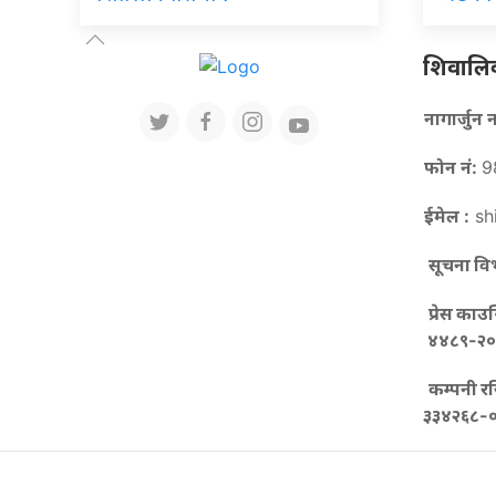
शिवालिक 
नागार्जु
फोन नं:
9
ईमेल :
sh
सूचना विभ
प्रेस काउ
४४८९-२०
कम्पनी रजि
३३४२६८-