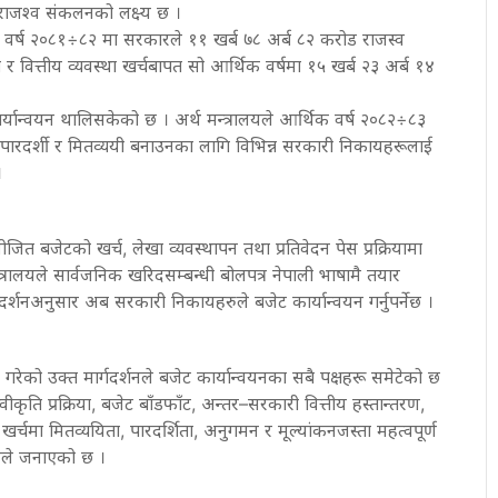
 राजश्व संकलनको लक्ष्य छ ।
 वर्ष २०८१÷८२ मा सरकारले ११ खर्ब ७८ अर्ब ८२ करोड राजस्व
र वित्तीय व्यवस्था खर्चबापत सो आर्थिक वर्षमा १५ खर्ब २३ अर्ब १४
्यान्वयन थालिसकेको छ । अर्थ मन्त्रालयले आर्थिक वर्ष २०८२÷८३
, पारदर्शी र मितव्ययी बनाउनका लागि विभिन्न सरकारी निकायहरूलाई
।
त बजेटको खर्च, लेखा व्यवस्थापन तथा प्रतिवेदन पेस प्रक्रियामा
्त्रालयले सार्वजनिक खरिदसम्बन्धी बोलपत्र नेपाली भाषामै तयार
ार्गदर्शनअनुसार अब सरकारी निकायहरुले बजेट कार्यान्वयन गर्नुपर्नेछ ।
गरेको उक्त मार्गदर्शनले बजेट कार्यान्वयनका सबै पक्षहरू समेटेको छ
वीकृति प्रक्रिया, बजेट बाँडफाँट, अन्तर–सरकारी वित्तीय हस्तान्तरण,
खर्चमा मितव्ययिता, पारदर्शिता, अनुगमन र मूल्यांकनजस्ता महत्वपूर्ण
लयले जनाएको छ ।