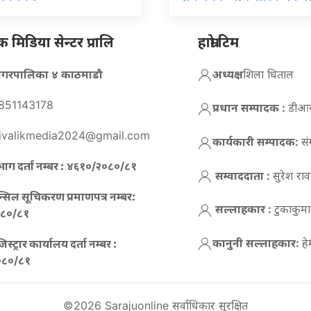
मिडिया सेन्टर प्रालि
हाम्रो टिम
न नगरपालिका ४ काठमाडौ
अध्यक्ष :
शिला धिताल
851143178
प्रधान सम्पादक :
डीआर 
ivalikmedia2024@gmail.com
कार्यकारी सम्पादक:
सं
ाग दर्ता नम्बर :
४६१०/२०८०/८१
सम्वाददाता :
सुरेश रा
न्सिल सूचिकरण प्रमाणपत्र नम्बर:
सल्लाहकार :
टुकाकुमार
८०/८१
कानुनी सल्लाहकार:
ह
स्ट्रार कार्यालय दर्ता नम्बर :
०८०/८१
©2026 Sarajuonline सर्वाधिकार सुरक्षित