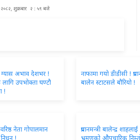
ण २०८२, शुक्रबार २ : ५९ बजे
 ग्यास अभाव देशभर !
नाफामा गयो डीडीसी ! प्रधानम
ै लागि उपभोक्ता घण्टौ
बालेन स्टाटसले बौरियो !
ा !
स वरिष्ठ नेता गोपालमान
प्रधानमन्त्री बालेन्द्र शाहला
को निधन !
भ्रमणको औपचारिक निम्त