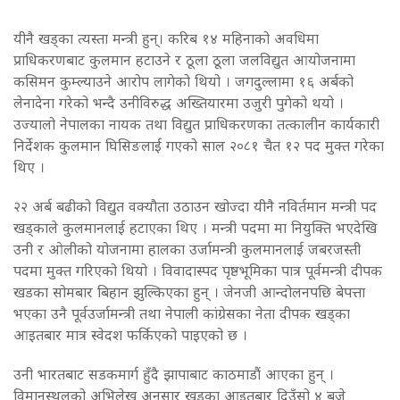
यीनै खड्का त्यस्ता मन्त्री हुन्। करिब १४ महिनाको अवधिमा
प्राधिकरणबाट कुलमान हटाउने र ठूला ठूला जलविद्युत आयोजनामा
कसिमन कुम्ल्याउने आरोप लागेको थियो । जगदुल्लामा १६ अर्बको
लेनादेना गरेको भन्दै उनीविरुद्ध अख्तियारमा उजुरी पुगेको थयो ।
उज्यालो नेपालका नायक तथा विद्युत प्राधिकरणका तत्कालीन कार्यकारी
निर्देशक कुलमान घिसिङलाई गएको साल २०८१ चैत १२ पद मुक्त गरेका
थिए ।
२२ अर्ब बढीको विद्युत वक्यौता उठाउन खोज्दा यीनै नविर्तमान मन्त्री पद
खड्काले कुलमानलाई हटाएका थिए । मन्त्री पदमा मा नियुक्ति भएदेखि
उनी र ओलीको योजनामा हालका उर्जामन्त्री कुलमानलाई जबरजस्ती
पदमा मुक्त गरिएको थियो । विवादास्पद पृष्ठभूमिका पात्र पूर्वमन्त्री दीपक
खडका सोमबार बिहान झुल्किएका हुन् । जेनजी आन्दोलनपछि बेपत्ता
भएका उनै पूर्वउर्जामन्त्री तथा नेपाली कांग्रेसका नेता दीपक खड्का
आइतबार मात्र स्वेदश फर्किएको पाइएको छ ।
उनी भारतबाट सडकमार्ग हुँदै झापाबाट काठमाडौं आएका हुन् ।
विमानस्थलको अभिलेख अनुसार खड्का आइतबार दिउँसो ४ बजे