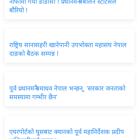
नाफामा गयो डीडीसी ! प्रधानमन्त्री बालेन स्टाटसले
बौरियो !
राष्ट्रिय सानासहरी खानेपानी उपभोक्ता महासंघ नेपाल
दाङको बैठक सम्पन्न !
पूर्व प्रधानमन्त्री माधव नेपाल भन्छन्, ‘सरकार जनताको
समस्यामा गम्भीर छैन’
एयरपोर्टको घुसबाट क्यानको पूर्व महानिर्देशक प्रदीप