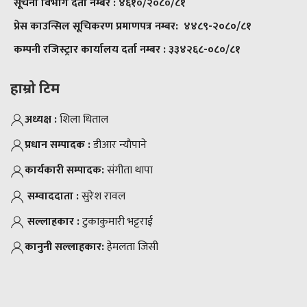
सूचना विभाग दर्ता नम्बर :
४६१०/२०८०/८१
प्रेस काउन्सिल सूचिकरण प्रमाणपत्र नम्बर:
४४८९-२०८०/८१
कम्पनी रजिस्ट्रार कार्यालय दर्ता नम्बर :
३३४२६८-०८०/८१
हाम्रो टिम
अध्यक्ष :
शिला धिताल
प्रधान सम्पादक :
डीआर न्याैपाने
कार्यकारी सम्पादक:
संगीता थापा
सम्वाददाता :
सुरेश रावल
सल्लाहकार :
टुकाकुमारी भट्टराई
कानुनी सल्लाहकार:
हेमलता जिसी