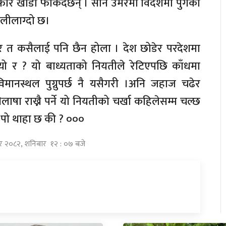
ेरि खाडी फर्किदैछन् । सानै उमेरमा विदेशमा पुगेका
लीलाग्दो छ।
हर त कसैलाई पनि छैन होला । देश छोडेर परदेशमा
यो र ? यो बाध्यताको नियतीले रेटिएपछि काँधमा
नस्थल पुग्नुपर्छ नै यसैगरी ।अनि जहाज चढेर
लाषा राख्नै पर्ने यो नियतीको चर्खा कहिलेसम्म चल्छ
ा पो थाहा छ की ? ०००
िर २०८२, शनिबार १२ : ०७ बजे