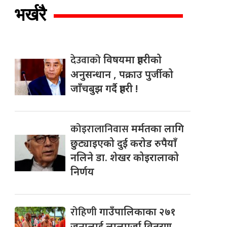
भर्खरै
देउवाको
विषयमा प्रहरीको
अनुसन्धान , पक्राउ पुर्जीको
जाँचबुझ गर्दै प्रहरी !
कोइरालानिवास
मर्मतका लागि
छुट्याइएको दुई करोड रुपैयाँ
नलिने डा. शेखर कोइरालाको
निर्णय
रोहिणी
गाउँपालिकाका २७१
जनालाई लालपूर्जा वितरण