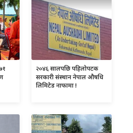
२०४६
२७१
सालपछि पहिलोपटक
रण
सरकारी संस्थान नेपाल औषधि
लिमिटेड नाफामा !