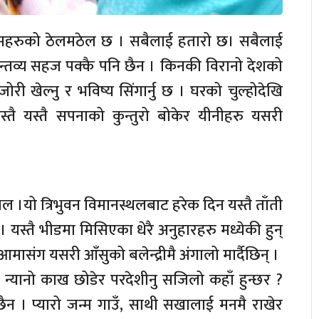
 मानिसहरुको ठेलमठेल छ । सबैलाई हतारो छ। सबैलाई
यो गन्तव्य सहज पक्कै पनि छैन । किनकी विरानो देशको
ेजोरी खेल्नु र भविष्य सिंगार्नु छ । घरको चुल्होदेखि
्तै यस्तै सपनाको कुन्तुरो बोकेर यीनीहरु यसरी
ल ।यो त्रिभुवन विमानस्थलबाट हरेक दिन यस्तै ताँती
। यस्तै भीडमा मिसिएका धेरै अनुहारहरु मध्येकी हुन्
आमासंग यसरी आँसुको बलेन्द्रीमै अंगालो मार्दैछिन् ।
 न्यानो काख छोडेर परदेशीनु सजिलो कहाँ हुन्छर ?
ैन । प्यारो जन्म गाउँ, साथी सखालाई मनमै राखेर