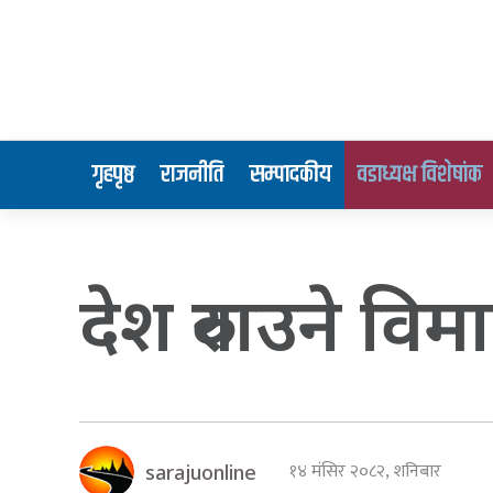
गृहपृष्ठ
राजनीति
सम्पादकीय
वडाध्यक्ष विशेषांक
देश रुवाउने विम
१४ मंसिर २०८२, शनिबार
sarajuonline