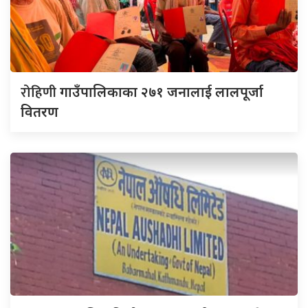
रोहिणी
गाउँपालिकाका २७१ जनालाई लालपूर्जा
वितरण