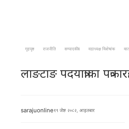
गृहपृष्ठ
राजनीति
सम्पादकीय
वडाध्यक्ष विशेषांक
वा
लाङटाङ पदयात्राका पत्रका
sarajuonline
१९ जेष्ठ २०८२, आइतबार