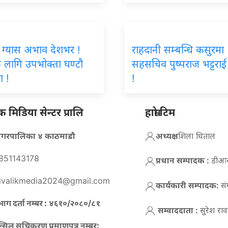
 ग्यास अभाव देशभर !
राहदानी सम्बन्धि कसुरमा
ै लागि उपभोक्ता घण्टौ
सहसचिव पुष्पराज भट्टराई 
ा !
!
मिडिया सेन्टर प्रालि
हाम्रो टिम
न नगरपालिका ४ काठमाडौ
अध्यक्ष :
शिला धिताल
851143178
प्रधान सम्पादक :
डीआर 
ivalikmedia2024@gmail.com
कार्यकारी सम्पादक:
सं
ाग दर्ता नम्बर :
४६१०/२०८०/८१
सम्वाददाता :
सुरेश रा
न्सिल सूचिकरण प्रमाणपत्र नम्बर: