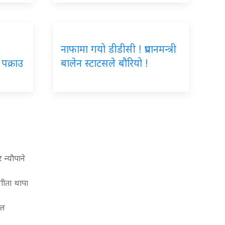
नाफामा गयो डीडीसी ! प्रधानमन्त्री
पक्राउ
बालेन स्टाटसले बौरियो !
न्याैपाने
गीता थापा
वल