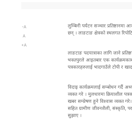
लुम्बिनी पर्यटन सञ्चार प्रतिष्ठानमा
-A
छन् । लाङटाङ क्षेत्रको स्थलगत रिपो
A
+A
लाङटाङ पदयात्राका लागि जाने प्रतिष्
भक्तपुरले आइतबार एक कार्यक्रमकाबी
पत्रकारहरुलाई भादगाउँले टोपी र खा
विदाइ कार्यक्रमलाई सम्बोधन गर्दै अ
व्यक्त गरे । मुलधारमा क्रियाशील पत्र
खबर सम्प्रेषण हुने विश्वास व्यक्त ग
सहित ग्रामीण जीवनशैली, संस्कृति, प
सुझाए ।