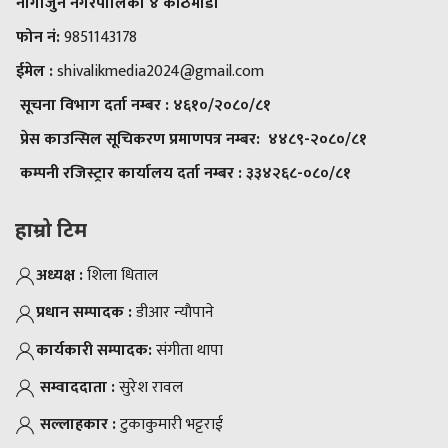
नागार्जुन नगरपालिका ४ काठमाडौ
फोन नं:
9851143178
ईमेल :
shivalikmedia2024@gmail.com
सूचना विभाग दर्ता नम्बर :
४६१०/२०८०/८१
प्रेस काउन्सिल सूचिकरण प्रमाणपत्र नम्बर:
४४८९-२०८०/८१
कम्पनी रजिस्ट्रार कार्यालय दर्ता नम्बर :
३३४२६८-०८०/८१
हाम्रो टिम
अध्यक्ष :
शिला धिताल
प्रधान सम्पादक :
डीआर न्याैपाने
कार्यकारी सम्पादक:
संगीता थापा
सम्वाददाता :
सुरेश रावल
सल्लाहकार :
टुकाकुमारी भट्टराई