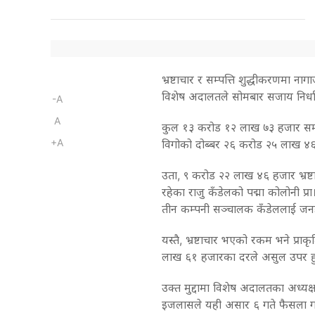
भ्रष्टाचार र सम्पत्ति शुद्धीकरणमा न
विशेष अदालतले सोमबार सजाय निर्ध
-A
A
कुल १३ करोड १२ लाख ७३ हजार सम्पत
+A
विगोको दोब्बर २६ करोड २५ लाख ४६
उता, ९ करोड २२ लाख ४६ हजार भ्रष्
रहेका राजु कँडेलको पद्मा कोलोनी प्रा
तीन कम्पनी सञ्चालक कँडेललाई जन
यस्तै, भ्रष्टाचार भएको रकम भने प्रा
लाख ६१ हजारका दरले असुल उपर ह
उक्त मुद्दामा विशेष अदालतका अध्यक
इजलासले यही असार ६ गते फैसला गर