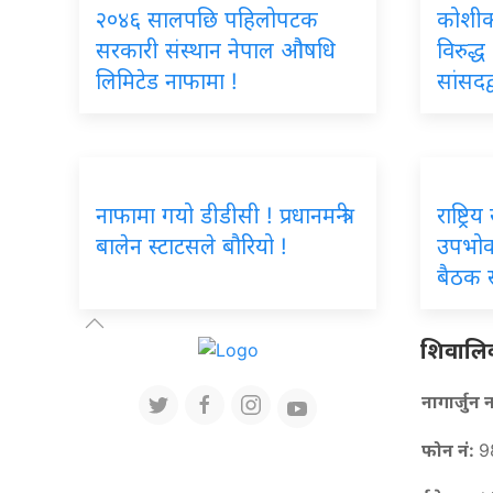
२०४६ सालपछि पहिलोपटक
कोशीका 
सरकारी संस्थान नेपाल औषधि
विरुद्ध
लिमिटेड नाफामा !
सांसदद
नाफामा गयो डीडीसी ! प्रधानमन्त्री
राष्ट्र
बालेन स्टाटसले बौरियो !
उपभोक
बैठक स
शिवालिक 
नागार्जु
फोन नं:
9