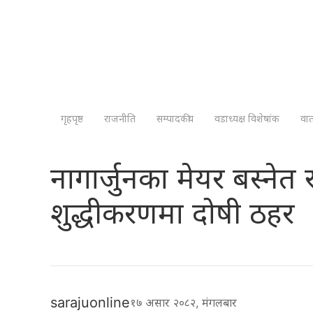
गृहपृष्ठ
राजनीति
सम्पादकीय
वडाध्यक्ष विशेषांक
वा
नागार्जुनका मेयर बस्नेत
शुद्धीकरणमा दोषी ठहर
sarajuonline
१७ असार २०८२, मंगलबार