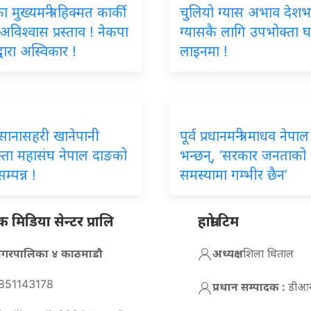
मुख्यमन्त्री हिक्मत कार्की
चुलियो ग्यास अभाव देशभ
 अविश्वास प्रस्ताव ! नेकपा
ग्यासकै लागि उपभोक्ता घ
्वारा अस्विकार !
लाइनमा !
िय सानासहरी खानेपानी
पूर्व प्रधानमन्त्री माधव नेपाल
्ता महासंघ नेपाल दाङको
भन्छन्, ‘सरकार जनताको
म्पन्न !
समस्यामा गम्भीर छैन’
मिडिया सेन्टर प्रालि
हाम्रो टिम
न नगरपालिका ४ काठमाडौ
अध्यक्ष :
शिला धिताल
851143178
प्रधान सम्पादक :
डीआर 