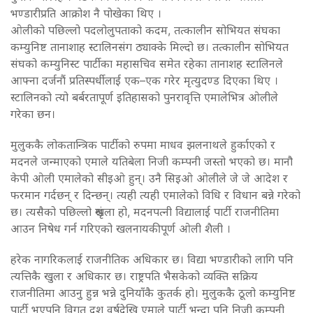
भण्डारीप्रति आक्रोश नै पोखेका थिए ।
ओलीको पछिल्लो पदलोलुपताको कदम, तत्कालीन सोभियत संघका
कम्युनिष्ट तानाशाह स्टालिनसंग ठ्याक्के मिल्दो छ। तत्कालीन सोभियत
संघको कम्युनिस्ट पार्टीका महासचिव समेत रहेका तानाशह स्टालिनले
आफ्ना दर्जनौं प्रतिस्पर्धीलाई एक–एक गरेर मृत्युदण्ड दिएका थिए ।
स्टालिनको त्यो बर्बरतापूर्ण इतिहासको पुनरावृत्ति एमालेभित्र ओलीले
गरेका छन।
मुलुककै लोकतान्त्रिक पार्टीको रुपमा माधव झलनाथले हुर्काएको र
मदनले जन्माएको एमाले यतिबेला निजी कम्पनी जस्तो भएको छ। मानौ
केपी ओली एमालेको सीइओ हुन्। उनै सिइओ ओलीले जे जे आदेश र
फरमान गर्दछन् र दिन्छन्। त्यही त्यही एमालेको विधि र विधान बन्ने गरेको
छ। त्यसैको पछिल्लो श्रृंखला हो, मदनपत्नी विद्यालाई पार्टी राजनीतिमा
आउन निषेध गर्न गरिएको खलनायकीपूर्ण ओली शैली ।
हरेक नागरिकलाई राजनीतिक अधिकार छ। विद्या भण्डारीको लागि पनि
त्यत्तिकै खुला र अधिकार छ। राष्ट्रपति भैसकेको व्यक्ति सक्रिय
राजनीतिमा आउनु हुन्न भन्ने दुनियाँकै कुतर्क हो। मुलुककै ठूलो कम्युनिष्ट
पार्टी भएपनि विगत दश वर्षदेखि एमाले पार्टी भन्दा पनि निजी कम्पनी