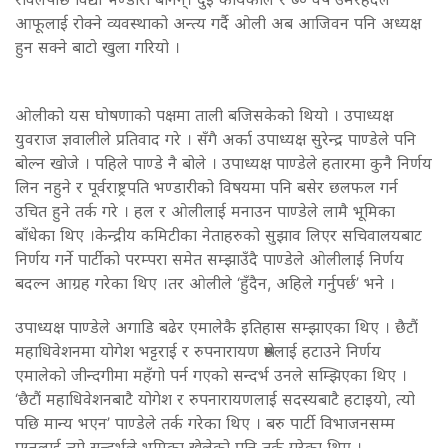
आफूलाई रोक्ने व्यवस्थाको अन्त्य गर्दै ओली अब आजिवन पनि अध्यक्ष
हुन सक्ने बाटो खुला गरियो ।
ओलीको यस घोषणाको पक्षमा ताली बजिसकेको थियो । उपाध्यक्ष
युवराज ज्ञवालीले प्रतिवाद गरे । सँगै अर्का उपाध्यक्ष सुरेन्द्र पाण्डेले पनि
बोल्न खोजे । पहिले पाण्डे नै बोले । उपाध्यक्ष पाण्डेले हतारमा कुनै निर्णय
लिन नहुने र पूर्वराष्ट्रपति भण्डारीको विषयमा पनि बसेर छलफल गर्न
उचित हुने तर्क गरे । हल र ओलीलाई मनाउन पाण्डेले लामै भूमिका
बाँधेका थिए ।केन्द्रीय कमिटीका नेताहरुको सुझाव लिएर सचिवालयबाट
निर्णय गर्ने पार्टीको परम्परा समेत सम्झाउँदै पाण्डेले ओलीलाई निर्णय
बदल्न आग्रह गरेका थिए ।तर ओलीले ‘हुँदैन, अहिले गर्नुपर्छ’ भने ।
उपाध्यक्ष पाण्डेले अगाडि बढेर एमालेकै इतिहास सम्झाएका थिए । छैटौं
महाधिवेशनमा योगेश भट्टराई र रुपनारायण श्रेष्ठलाई हटाउने निर्णय
एमालेको जीन्दगीमा महँगो पर्न गएको सन्दर्भ उनले सम्झिएका थिए ।
‘छैटौं महाधिवेशनबाटै योगेश र रुपनारायणलाई सदस्यबाटै हटाइयो, त्यो
पछि मान्य भएन’ पाण्डेले तर्क गरेका थिए । बरु पार्टी विभाजनसम्म
पुग्नलाई त्यो सन्दर्भले भूमिका खेलेको पनि तर्क गरेका थिए ।