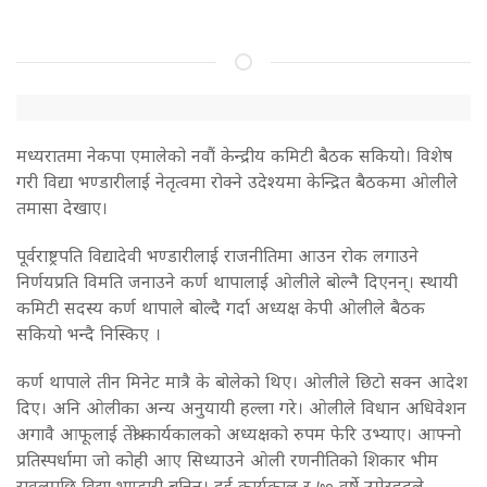
मध्यरातमा नेकपा एमालेको नवौं केन्द्रीय कमिटी बैठक सकियो। विशेष
गरी विद्या भण्डारीलाई नेतृत्वमा रोक्ने उदेश्यमा केन्द्रित बैठकमा ओलीले
तमासा देखाए।
पूर्वराष्ट्रपति विद्यादेवी भण्डारीलाई राजनीतिमा आउन रोक लगाउने
निर्णयप्रति विमति जनाउने कर्ण थापालाई ओलीले बोल्नै दिएनन्। स्थायी
कमिटी सदस्य कर्ण थापाले बोल्दै गर्दा अध्यक्ष केपी ओलीले बैठक
सकियो भन्दै निस्किए ।
कर्ण थापाले तीन मिनेट मात्रै के बोलेको थिए। ओलीले छिटो सक्न आदेश
दिए। अनि ओलीका अन्य अनुयायी हल्ला गरे। ओलीले विधान अधिवेशन
अगावै आफूलाई तेश्रो कार्यकालको अध्यक्षको रुपम फेरि उभ्याए। आफ्नो
प्रतिस्पर्धामा जो कोही आए सिध्याउने ओली रणनीतिको शिकार भीम
रावलपछि विद्या भण्डारी बनिन्। दुई कार्यकाल र ७० वर्षे उमेरहदले