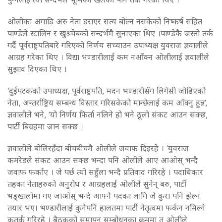
ओलीका अगाडि अरु नेता डराएर सत्य बोल्न नसकेको निष्कर्ष सहित
पाण्डेले स्टालिन र खुश्र्चेबको सन्दर्भमै सुनाएका थिए ।पाण्डेकै जस्तो तर्क
गर्दै पूर्वराष्ट्रपतिबारे गरिएको निर्णय सच्याउन उपाध्यक्ष युवराज ज्ञवालीले
आग्रह गरेका थिए । विद्या भण्डारीलाई कम नआँक्न ओलीलाई ज्ञवालीले
सुझाव दिएका थिए ।
‘दुईपटकको उपाध्यक्ष, पूर्वराष्ट्रपति, मदन भण्डारीसँग लिगेसी जोडिएको
नेता, अन्तर्राष्ट्रिय सम्बन्ध विस्तार गरिसकेको मान्छेलाई कम आँक्नु हुन्न’,
ज्ञवालीले भने, ‘यो निर्णय फिर्ता नलिने हो भने ठूलो संकट आउन सक्छ,
पार्टी बिग्रहमा जान सक्छ ।
ज्ञवालीले बोलिरहँदा बीचबीचमै ओलीले जवाफ दिइरहे । ‘युवराज
कमरेडले संकट आउन सक्छ भन्दा पनि ओलीले आए आओस् भन्दै
जवाफ फर्काए । जे पर्छ त्यो सहुँला भन्दै प्रतिवाद गरिरहे । पदाधिकार
तहका नेताहरुको अनुरोध र आग्रहलाई ओलीले सुनेन् बरु, पार्टी
भड्खालोमा गए जाओस् भन्दै आफ्नै पदका लागि जे कुरा पनि झेल्न
तयार भए। भण्डारीलाई कुनैपनि हालतमा पार्टी नेतृत्वमा फर्कन नमिल्ने
कुतर्कं गरिरहे । बैठकको समापन सम्बोधनका क्रममा त ओलीले