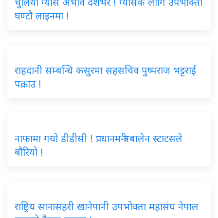
चुलियो ग्यास अभाव देशभर ! ग्यासकै लागि उपभोक्ता
घण्टौ लाइनमा !
राहदानी सम्बन्धि कसुरमा सहसचिव पुष्पराज भट्टराई
पक्राउ !
नाफामा गयो डीडीसी ! प्रधानमन्त्री बालेन स्टाटसले
बौरियो !
राष्ट्रिय सानासहरी खानेपानी उपभोक्ता महासंघ नेपाल