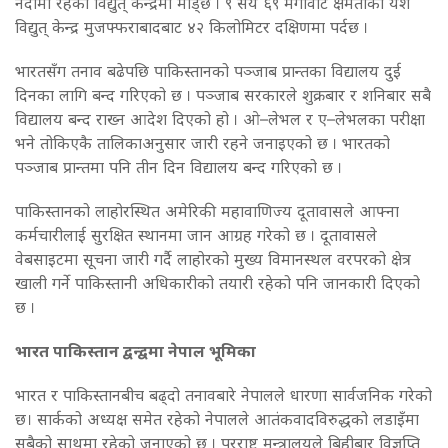
नदीमा रहेको विद्युत् केन्द्रमा मोड्छ । ९ सय ६९ मेगावाट क्षमताको यश
विद्युत् केन्द्र मुजफ्फराबादबाट ४२ किलोमिटर दक्षिणमा पर्दछ ।
भारतसँग तनाव बढेपछि पाकिस्तानको पञ्जाब प्रान्तका विद्यालय दुई
दिनका लागि बन्द गरिएको छ । पञ्जाब सरकारले शुक्रबार र शनिबार सबै
विद्यालय बन्द राख्न आदेश दिएको हो । ओ–लेभल र ए–लेभलका परीक्षा
भने तोकिएकै तालिकाअनुसार जारी रहने जनाइएको छ । भारतको
पञ्जाब प्रान्तमा पनि तीन दिन विद्यालय बन्द गरिएको छ ।
पाकिस्तानको लाहोरस्थित अमेरिकी महावाणिज्य दूतावासले आफ्ना
कर्मचारीलाई सुरक्षित स्थानमा जान आग्रह गरेको छ । दूतावासले
वेबसाइटमा सूचना जारी गर्दै लाहोरको मुख्य विमानस्थल वरपरको क्षेत्र
खाली गर्ने पाकिस्तानी अधिकारीको तयारी रहेको पनि जानकारी दिएको
छ ।
भारत पाकिस्तान द्वन्द्वमा नेपाल भूमिका
भारत र पाकिस्तानबीच बढ्दो तनावबारे नेपालले धारणा सार्वजनिक गरेको
छ। सार्कको अध्यक्ष समेत रहेको नेपालले आतंकवादविरुद्धको लडाइँमा
सबैको साथमा रहेको जनाएको छ । परराष्ट्र मन्त्रालयले बिहीबार विज्ञप्ति