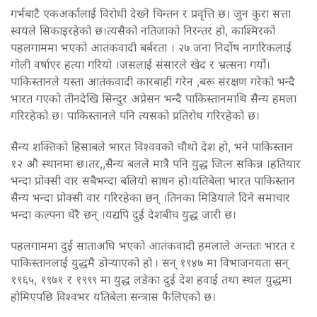
गर्भबाटै एकअर्कालाई विरोधी देख्ने चिन्तन र प्रवृत्ति छ। जुन कुरा सत्ता
स्वयंले सिकाइरहेको छ।त्यसैको नतिजाको निरन्तर हो, काश्मिरको
पहलगाममा भएको आतंकवादी बर्बरता । २७ जना निर्दोष नागरिकलाई
गोली वर्षाएर हत्या गरियो ।जसलाई संसारले खेद र भ्रत्सना गर्यो।
पाकिस्तानले यस्ता आतंकवादी कारबाही गरेन ,बरू संरक्षण गरेको भन्दै
भारत गएको तीनदेखि सिन्दुर अप्रेसन भन्दै पाकिस्तानमाथि सैन्य हमला
गरिरहेको छ। पाकिस्तानले पनि त्यसको प्रतिरोध गरिरहेको छ।
सैन्य शक्तिको हिसाबले भारत विश्ववको चौथो देश हो, भने पाकिस्तान
१२ औ स्थानमा छ।तर,,सैन्य बलले मात्रै पनि युद्ध जित्न सकिन्न ।हतियार
भन्दा प्रोक्सी वार सबैभन्दा बलियो साधन हो।यतिबेला भारत पाकिस्तान
सैन्य भन्दा प्रोक्सी वार गरिरहेका छन् ।तिनका मिडियाले दिने समाचार
भन्दा कल्पना धेरै छन् ।यद्यपि दुई देशबीच युद्ध जारी छ।
पहलगाममा दुई साताअघि भएको आतंकवादी हमलाले अन्ततः भारत र
पाकिस्तानलाई युद्धमै डोर्‍याएको हो । सन् १९४७ मा विभाजनयता सन्
१९६५, १९७१ र १९९९ मा युद्ध लडेका दुई देश हवाई तथा स्थल युद्धमा
होमिएपछि विश्वभर यतिबेला सन्त्रास फैलिएको छ।