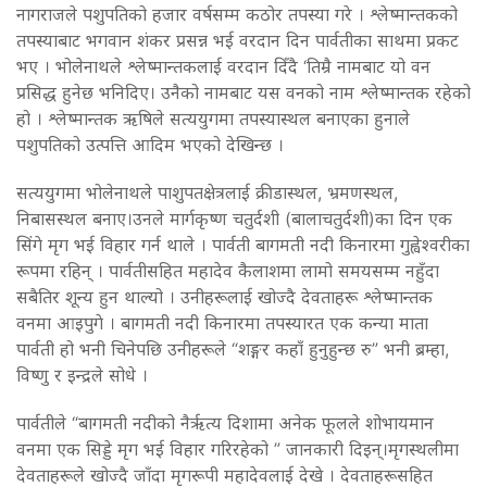
नागराजले पशुपतिको हजार वर्षसम्म कठोर तपस्या गरे । श्लेष्मान्तकको
तपस्याबाट भगवान शंकर प्रसन्न भई वरदान दिन पार्वतीका साथमा प्रकट
भए । भोलेनाथले श्लेष्मान्तकलाई वरदान दिँदै ‘तिम्रै नामबाट यो वन
प्रसिद्ध हुनेछ भनिदिए। उनैको नामबाट यस वनको नाम श्लेष्मान्तक रहेको
हो । श्लेष्मान्तक ऋषिले सत्ययुगमा तपस्यास्थल बनाएका हुनाले
पशुपतिको उत्पत्ति आदिम भएको देखिन्छ ।
सत्ययुगमा भोलेनाथले पाशुपतक्षेत्रलाई क्रीडास्थल, भ्रमणस्थल,
निबासस्थल बनाए।उनले मार्गकृष्ण चतुर्दशी (बालाचतुर्दशी)का दिन एक
सिंगे मृग भई विहार गर्न थाले । पार्वती बागमती नदी किनारमा गुह्वेश्वरीका
रूपमा रहिन् । पार्वतीसहित महादेव कैलाशमा लामो समयसम्म नहुँदा
सबैतिर शून्य हुन थाल्यो । उनीहरूलाई खोज्दै देवताहरू श्लेष्मान्तक
वनमा आइपुगे । बागमती नदी किनारमा तपस्यारत एक कन्या माता
पार्वती हो भनी चिनेपछि उनीहरूले “शङ्गर कहाँ हुनुहुन्छ रु” भनी ब्रम्हा,
विष्णु र इन्द्रले सोधे ।
पार्वतीले “बागमती नदीको नैर्ऋत्य दिशामा अनेक फूलले शोभायमान
वनमा एक सिड्डे मृग भई विहार गरिरहेको ” जानकारी दिइन्।मृगस्थलीमा
देवताहरूले खोज्दै जाँदा मृगरूपी महादेवलाई देखे । देवताहरूसहित