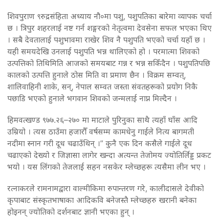
शिवपुराण ९रुद्रसंहिता अध्याय नौ०मा पशु, पशुपतिका बारेमा व्यापक चर्चा
छ । त्रिपुर शहरलाई नष्ट गर्न शङ्गरको नेतृत्वमा देवसेना सफल भएका थिए
। सबै देवतालाई पशुभावमा राखेर शिव नै पशुपति भएको चर्चा यहाँ छ ।
यही समयदेखि उनलाई पशुपति भन्न थालिएको हो । परमात्मा शिवको
उत्पत्तिको तिथिमिति आजको समयबाट गन्न र भन्न सकिँदैन । पशुपतिपछि
कालको उत्पत्ति हुनाले ठोस मिति वा प्रमाण छैन । विक्रम सम्वत्,
शालिवाहिनी शाके, सन्, नेपाल सम्वत जस्ता संवतहरूको प्रयोग निकै
पछाडि भएको हुनाले भगवान शिवको जन्मलाई नाप्न मिल्दैन ।
हिमवत्खण्ड ९७७.२६–२७० मा माटाले पुरिनुका साथै त्यहाँ घाँस आदि
उम्रियो । त्यस ठाउँमा हजारौँ वर्षसम्म कामधेनु गाईले नित्य बागमती
नदीमा स्नान गरी दूध चढाउँथिन् ।” कुनै एक दिन कसैले गाईले दूध
चढाएको देख्यो र जिज्ञासा लागेर खन्दा अत्यन्त तेजोमय ज्योतिर्लिड्ड प्रकट
भयो । यस लिंगको तेजलाई सहन नसकेर म्लेच्छहरू त्यसैमा लीन भए ।
रत्नाकरले रामनामद्वारा वाल्मीकिमा रुपान्तरण गरे, कालीदासले देवीको
कृपाबाट संस्कृतभाषाका आदिकवि बनेजस्तै म्लेच्छहरु खरानी बनेका
होइनन् ज्योतिको दर्शनबाट ज्ञानी भएका हुन् ।