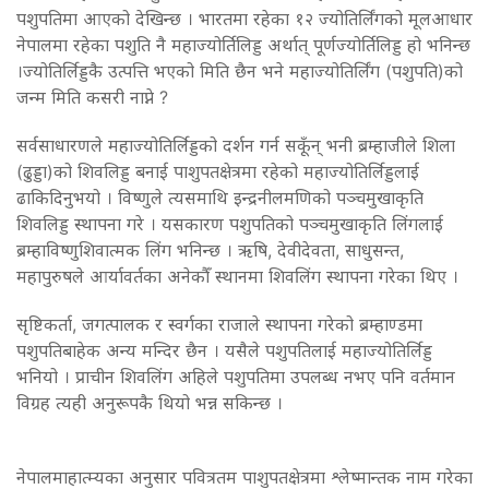
पशुपतिमा आएको देखिन्छ । भारतमा रहेका १२ ज्योतिर्लिंगको मूलआधार
नेपालमा रहेका पशुति नै महाज्योर्तिलिड्ड अर्थात् पूर्णज्योर्तिलिड्ड हो भनिन्छ
।ज्योतिर्लिड्डकै उत्पत्ति भएको मिति छैन भने महाज्योतिर्लिंग (पशुपति)को
जन्म मिति कसरी नाप्ने ?
सर्वसाधारणले महाज्योतिर्लिड्डको दर्शन गर्न सकूँन् भनी ब्रम्हाजीले शिला
(ढुड्डा)को शिवलिड्ड बनाई पाशुपतक्षेत्रमा रहेको महाज्योतिर्लिड्डलाई
ढाकिदिनुभयो । विष्णुले त्यसमाथि इन्द्रनीलमणिको पञ्चमुखाकृति
शिवलिड्ड स्थापना गरे । यसकारण पशुपतिको पञ्चमुखाकृति लिंगलाई
ब्रम्हाविष्णुशिवात्मक लिंग भनिन्छ । ऋषि, देवीदेवता, साधुसन्त,
महापुरुषले आर्यावर्तका अनेकौँ स्थानमा शिवलिंग स्थापना गरेका थिए ।
सृष्टिकर्ता, जगत्पालक र स्वर्गका राजाले स्थापना गरेको ब्रम्हाण्डमा
पशुपतिबाहेक अन्य मन्दिर छैन । यसैले पशुपतिलाई महाज्योतिर्लिड्ड
भनियो । प्राचीन शिवलिंग अहिले पशुपतिमा उपलब्ध नभए पनि वर्तमान
विग्रह त्यही अनुरूपकै थियो भन्न सकिन्छ ।
नेपालमाहात्म्यका अनुसार पवित्रतम पाशुपतक्षेत्रमा श्लेष्मान्तक नाम गरेका