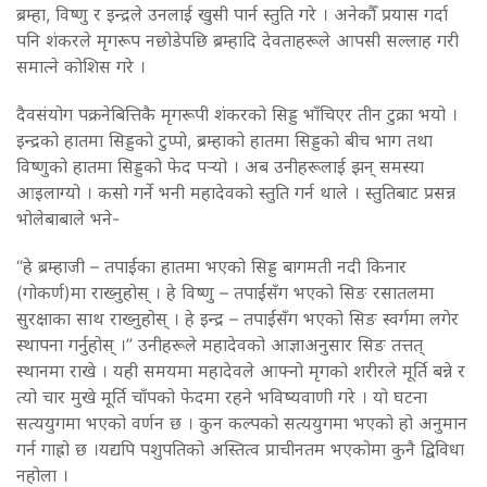
ब्रम्हा, विष्णु र इन्द्रले उनलाई खुसी पार्न स्तुति गरे । अनेकौँ प्रयास गर्दा
पनि शंकरले मृगरूप नछोडेपछि ब्रम्हादि देवताहरूले आपसी सल्लाह गरी
समात्ने कोशिस गरे ।
दैवसंयोग पक्रनेबित्तिकै मृगरूपी शंकरको सिड्ड भाँचिएर तीन टुक्रा भयो ।
इन्द्रको हातमा सिड्डको टुप्पो, ब्रम्हाको हातमा सिड्डको बीच भाग तथा
विष्णुको हातमा सिड्डको फेद पर्‍यो । अब उनीहरूलाई झन् समस्या
आइलाग्यो । कसो गर्ने भनी महादेवको स्तुति गर्न थाले । स्तुतिबाट प्रसन्न
भोलेबाबाले भने-
“हे ब्रम्हाजी – तपाईंका हातमा भएको सिड्ड बागमती नदी किनार
(गोकर्ण)मा राख्नुहोस् । हे विष्णु – तपाईंसँग भएको सिङ रसातलमा
सुरक्षाका साथ राख्नुहोस् । हे इन्द्र – तपाईंसँग भएको सिङ स्वर्गमा लगेर
स्थापना गर्नुहोस् ।” उनीहरूले महादेवको आज्ञाअनुसार सिङ तत्तत्
स्थानमा राखे । यही समयमा महादेवले आफ्नो मृगको शरीरले मूर्ति बन्ने र
त्यो चार मुखे मूर्ति चाँपको फेदमा रहने भविष्यवाणी गरे । यो घटना
सत्ययुगमा भएको वर्णन छ । कुन कल्पको सत्ययुगमा भएको हो अनुमान
गर्न गाह्रो छ ।यद्यपि पशुपतिको अस्तित्व प्राचीनतम भएकोमा कुनै द्विविधा
नहोला ।