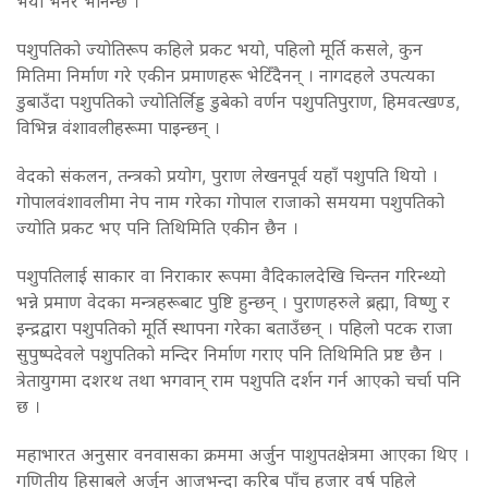
भयो भनेर भनिन्छ ।
पशुपतिको ज्योतिरूप कहिले प्रकट भयो, पहिलो मूर्ति कसले, कुन
मितिमा निर्माण गरे एकीन प्रमाणहरू भेटिँदैनन् । नागदहले उपत्यका
डुबाउँदा पशुपतिको ज्योतिर्लिड्ड डुबेको वर्णन पशुपतिपुराण, हिमवत्खण्ड,
विभिन्न वंशावलीहरूमा पाइन्छन् ।
वेदको संकलन, तन्त्रको प्रयोग, पुराण लेखनपूर्व यहाँ पशुपति थियो ।
गोपालवंशावलीमा नेप नाम गरेका गोपाल राजाको समयमा पशुपतिको
ज्योति प्रकट भए पनि तिथिमिति एकीन छैन ।
पशुपतिलाई साकार वा निराकार रूपमा वैदिकालदेखि चिन्तन गरिन्थ्यो
भन्ने प्रमाण वेदका मन्त्रहरूबाट पुष्टि हुन्छन् । पुराणहरुले ब्रह्मा, विष्णु र
इन्द्रद्वारा पशुपतिको मूर्ति स्थापना गरेका बताउँछन् । पहिलो पटक राजा
सुपुष्पदेवले पशुपतिको मन्दिर निर्माण गराए पनि तिथिमिति प्रष्ट छैन ।
त्रेतायुगमा दशरथ तथा भगवान् राम पशुपति दर्शन गर्न आएको चर्चा पनि
छ ।
महाभारत अनुसार वनवासका क्रममा अर्जुन पाशुपतक्षेत्रमा आएका थिए ।
गणितीय हिसाबले अर्जुन आजभन्दा करिब पाँच हजार वर्ष पहिले