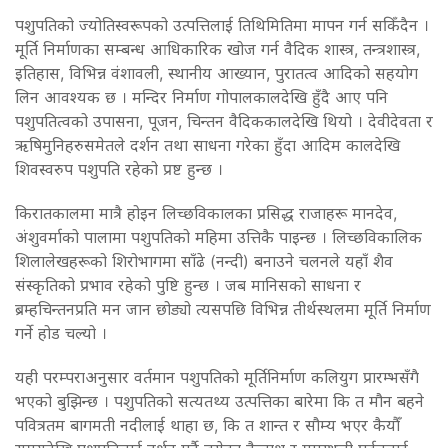
पशुपतिको ज्योतिस्वरूपको उत्पत्तिलाई तिथिमितिमा मापन गर्न सकिँदैन ।
मूर्ति निर्माणका सम्बन्ध आधिकारिक खोज गर्न वैदिक शास्त्र, तन्त्रशास्त्र,
इतिहास, विभिन्न वंशावली, स्थानीय आख्यान, पुरातत्व आदिको सहयोग
लिन आवश्यक छ । मन्दिर निर्माण गोपालकालदेखि हुँदै आए पनि
पशुपतित्वको उपासना, पूजन, चिन्तन वैदिककालदेखि थियो । देवीदेवता र
ऋषिमुनिहरुसमेतले दर्शन तथा साधना गरेका हुँदा आदिम कालदेखि
शिवस्वरुप पशुपति रहेको प्रष्ट हुन्छ ।
किरातकालमा मात्रै होइन लिच्छविकालका प्रसिद्ध राजाहरू मानदेव,
अंशुवर्माको पालामा पशुपतिको महिमा उत्तिकै पाइन्छ । लिच्छविकालिक
शिलालेखहरूको शिरोभागमा साँढे (नन्दी) बनाउने चलनले यहाँ शैव
संस्कृतिको प्रभाव रहेको पुष्टि हुन्छ । जब मानिसको साधना र
ब्रम्हचिन्तनप्रति मन जान छोड्यो त्यसपछि विभिन्न तीर्थस्थलमा मूर्ति निर्माण
गर्ने होड चल्यो ।
यही परम्पराअनुसार वर्तमान पशुपतिको मूर्तिनिर्माण कलियुग प्रारम्भसँगै
भएको बुझिन्छ । पशुपतिको सत्यतथ्य उत्पत्तिका बारेमा कि त मौन बहने
पवित्रतम बागमती नदीलाई थाहा छ, कि त शान्त र सौम्य भएर कैयौँ