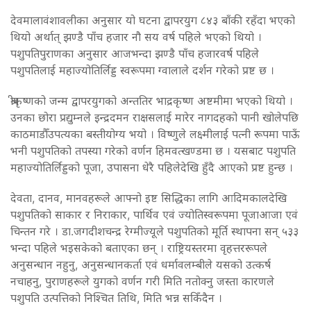
देवमालावंशावलीका अनुसार यो घटना द्वापरयुग ८४३ बाँकी रहँदा भएको
थियो अर्थात् झण्डै पाँच हजार नौ सय वर्ष पहिले भएको थियो ।
पशुपतिपुराणका अनुसार आजभन्दा झण्डै पाँच हजारवर्ष पहिले
पशुपतिलाई महाज्योतिर्लिड्ड स्वरूपमा ग्वालाले दर्शन गरेको प्रष्ट छ ।
श्रीकृष्णको जन्म द्वापरयुगको अन्ततिर भाद्रकृष्ण अष्टमीमा भएको थियो ।
उनका छोरा प्रद्युम्नले इन्द्रदमन राक्षसलाई मारेर नागदहको पानी खोलेपछि
काठमाडौँउपत्यका बस्तीयोग्य भयो । विष्णुले लक्ष्मीलाई पत्नी रूपमा पाऊँ
भनी पशुपतिको तपस्या गरेको वर्णन हिमवत्खण्डमा छ । यसबाट पशुपति
महाज्योतिर्लिड्डको पूजा, उपासना धेरै पहिलेदेखि हुँदै आएको प्रष्ट हुन्छ ।
देवता, दानव, मानवहरूले आफ्नो इष्ट सिद्धिका लागि आदिमकालदेखि
पशुपतिको साकार र निराकार, पार्थिव एवं ज्योतिस्वरूपमा पूजाआजा एवं
चिन्तन गरे । डा.जगदीशचन्द्र रेग्मीज्यूले पशुपतिको मूर्ति स्थापना सन् ५३३
भन्दा पहिले भइसकेको बताएका छन् । राष्ट्रियस्तरमा वृहत्तररूपले
अनुसन्धान नहुनु, अनुसन्धानकर्ता एवं धर्मावलम्बीले यसको उत्कर्ष
नचाहनु, पुराणहरूले युगको वर्णन गरी मिति नतोक्नु जस्ता कारणले
पशुपति उत्पत्तिको निश्चित तिथि, मिति भन्न सकिँदैन ।