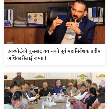
एयरपोर्टको
घुसबाट क्यानको पूर्व महानिर्देशक प्रदीप
अधिकारीलाई जग्गा !