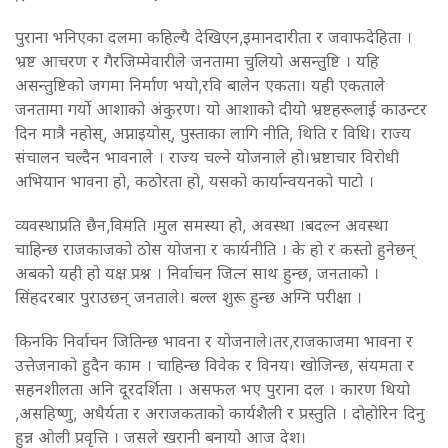
पुराना भनिएका दलमा कहिल्यै देखिएन,इमानदारीता र जवाफदेहिता ।
भ्रष्ट आचरण र गैरजिम्मेवारीले जनतामा चुलियो असन्तुष्टि । यहि
असन्तुष्टिको जगमा निर्माण भयो,रवि बालेन एकता। यही एकताले
जनतामा गर्यो आशाको अंकुरण। यो आशाको दीयो भ्रष्टहरूलाई काउन्टर
दिन मात्रै नहोस्, अप्नाइयोस्, पुस्ताका लागि नीति, थिति र विधि। राज्य
संचालन चल्दैन भावनाले । राज्य चल्ने योजनाले हो।भ्रष्टाचार विरोधी
अभियान भावना हो, कठोरता हो, यसको कार्यान्वयनको पाटो ।
व्यवस्थाप्रति छैन,विमति ।मुल समस्या हो, अवस्था ।बदल्न अवस्था
चाहिन्छ राजकाजको ठोस योजना र कार्यनीति । के हो र कस्तो हुनेछन्
अबको यही हो यक्ष प्रश्न । निर्वाचन जित्न साथ हुन्छ, जनताको ।
सिंहदरबार पुराउछन् जनताले। बल्ल शुरू हुन्छ अग्नि परीक्षा ।
किनकि निर्वाचन जितिन्छ भावना र योजनाले।तर,राजकाजमा भावना र
उत्तेजनाको हुदैन काम । चाहिन्छ विवेक र विनय। खोजिन्छ, संयमता र
सहनशीलता अनि दूरदर्शिता । असफल भए पुराना दल । कारण थियो
,असहिष्णु, अधैर्यता र अराजकताको कार्यशैली र प्रस्तुति । दोहोरिन दिनु
हुन्न ओली प्रवृत्ति । जसले खरानी बनायो आज देश।