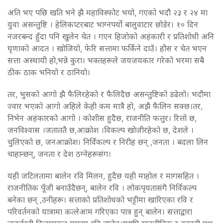
अति भए पछि खति भने झै महाविस्फोट भयो, गएको भदौ २३ र २४ मा
युवा असन्तुष्टि । हेलिकप्टरबाट भाग्नपर्यो बालुवाटार छोडेर। १० दिन
नजरबन्द हुँदा पनि खुलेन चेत । गएन हिजोको अहंकारी र प्रतिशोधी अनि
घृणाको आदत । खोजियो, फेरि सत्तामा फर्किने दाउँ। होेस र चेत भएन
सत्ता अस्थायी हो,भन्ने कुरा। भक्तहरूले जयजयकार गरेको भरमा सबै
ठीक ठाक भनियो र ठानियो।
तर, भुसको आगो झै फैलिरहेको र फैलिदैछ असन्तुष्टिको डढेलो। भदौमा
ज्वार भएको आगो अहिले केही कम मात्रै हो, अझै फैलिन सक्छ।तर,
निभेन अहंकारको आगो । कोशीस हुदैछ, राजनीति फत्तुर। रित्तो छ,
जनविश्वास ।जताततै छ,आक्रोश ।विकल्प खोजीरहेको छ, देशले ।
चुलिएको छ, जनआक्रोश। निर्विकल्प र निरीह छन् ,जनता । बदला लिन
चाहान्छन्, जनता र देश ठग्नेहरूसंग।
यही जटिलतामा बालेन रवि मिलन, हुदैछ यही माहोल र मागसहित ।
राजनीतिक पूँजी बनाउँदैछन्, बालेन रवि । लोकपृयतासंगै निर्विकल्प
बनेका छन् ,उनीहरू। सत्ताको प्रतिशोधको भट्टीमा खारिएका रवि र
परिवर्तनको यात्रामा कत्लेआम गरिएका पात्र हुन् बालेन। सत्ताद्वारा