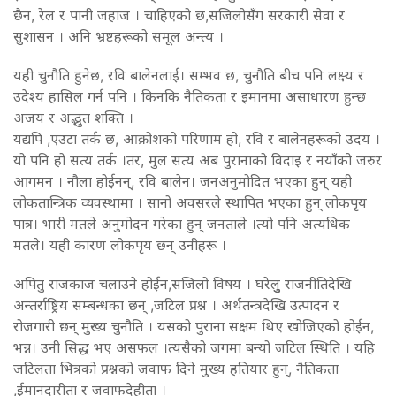
छैन, रेल र पानी जहाज । चाहिएको छ,सजिलोसँग सरकारी सेवा र
सुशासन । अनि भ्रष्टहरूको समूल अन्त्य ।
यही चुनौति हुनेछ, रवि बालेनलाई। सम्भव छ, चुनौति बीच पनि लक्ष्य र
उदेश्य हासिल गर्न पनि । किनकि नैतिकता र इमानमा असाधारण हुन्छ
अजय र अद्भुत शक्ति ।
यद्यपि ,एउटा तर्क छ, आक्रोशको परिणाम हो, रवि र बालेनहरूको उदय ।
यो पनि हो सत्य तर्क ।तर, मुल सत्य अब पुरानाको विदाइ र नयाँको जरुर
आगमन । नौला होईनन्, रवि बालेन। जनअनुमोदित भएका हुन् यही
लोकतान्त्रिक व्यवस्थामा । सानो अवसरले स्थापित भएका हुन् लोकपृय
पात्र। भारी मतले अनुमोदन गरेका हुन् जनताले ।त्यो पनि अत्यधिक
मतले। यही कारण लोकपृय छन् उनीहरू ।
अपितु राजकाज चलाउने होईन,सजिलो विषय । घरेलुु राजनीतिदेखि
अन्तर्राष्ट्रिय सम्बन्धका छन् ,जटिल प्रश्न । अर्थतन्त्रदेखि उत्पादन र
रोजगारी छन् मुख्य चुनौति । यसको पुराना सक्षम थिए खोजिएको होईन,
भन्न। उनी सिद्ध भए असफल ।त्यसैको जगमा बन्यो जटिल स्थिति । यहि
जटिलता भित्रको प्रश्नको जवाफ दिने मुख्य हतियार हुन्, नैतिकता
,ईमानदारीता र जवाफदेहीता ।