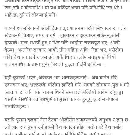
जबर्जस्ती किनाराकृत गराइए रवि बालेन।यद्यपि राजनीतिक र कानुनी प्रश्न
छन् ,रवि र बोनमाथि । यी प्रश्न दण्डित भन्दा पनि प्रतिशोधि छन् धेरै ।
थाहै छ, दुनियाँ लोकलाई पनि।
गएको १५ महिनाको ओली देउवा क्रूर शासनमा ।रवि सिध्याउन र बालेन
खेदाउनमै विताए, समय र वर्ष । झुकाउन र झुक्याउन सकेनन्,ओली
देउवाले। सत्ता स्थायी हुन्न र थिन पनि ।भदौमा सत्ताच्यूत भए, ओली
देउवा। अन्तरिम सरकार आयो, तीन महिना अघि। रिहा भए, धरौटीमा
रवि। देश सकाउने र जलाउने अर्कै थिए।तर,दोष लगाइएको थियोे
बालेनमाथि। कोठामा थुनेर बिरालो चुट्दा घाँटीमै झम्टिन्छ ।
यही कुराको भएन ,अक्कल भ्रष्ट शासकहरूलाई । अब बालेन रवि
एकाकार भए, भ्रष्टहरूकै घाँटीमा झम्टिने गरि। गएको सोमबार ,पुस ७ गते
,सात घण्टा अनि सात तलामाथिको सम्वादले हल्लियो सानेपा र गुण्डु।
यस्तो परिस्थिति बन्ने पृष्ठभूमिको मुख्य कारक हुन्,गुण्डु र सानेपाका
मठाधिशहरू ।
यद्यपि पुराना दलका नेता देउवा ओलीसंग राजकाजको अनुभव र ज्ञान छ।
त्यो ज्ञान र अनुभव उनीहरूले देश बनाउन होइन प्रयोग गरे देश बर्बाद
पार्न। त्यसैका नतिजा हो, उनीहरूलाई घिनाउँदैछ, नयाँ पुस्ताले।