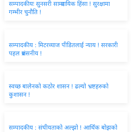
सम्पादकीयः सुनसरी साम्प्रदायिक हिंसा ! सुरक्षामा
गम्भीर चुनौति !
सम्पादकीय : मिटरव्याज पीडितलाई न्याय ! सरकारी
पहल प्रशंसनीय !
स्वच्छ बालेनको कठोर शासन ! ढल्यो भ्रष्टहरुको
कुशासन !
सम्पादकीय : संघीयताको अल्झो ! आर्थिक बोझको