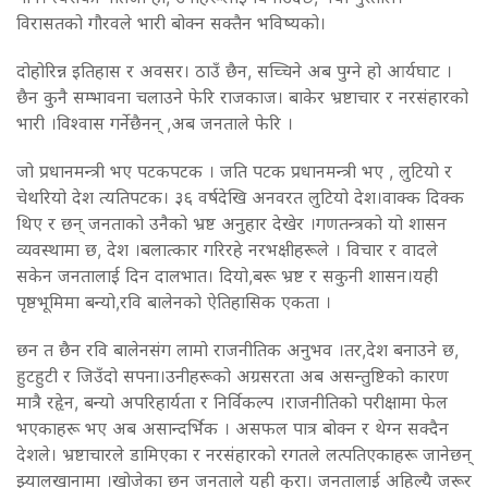
विरासतको गौरवले भारी बोक्न सक्तैन भविष्यको।
दोहोरिन्न इतिहास र अवसर। ठाउँ छैन, सच्चिने अब पुग्ने हो आर्यघाट ।
छैन कुनै सम्भावना चलाउने फेरि राजकाज। बाकेर भ्रष्टाचार र नरसंहारको
भारी ।विश्वास गर्नेछैनन् ,अब जनताले फेरि ।
जो प्रधानमन्त्री भए पटकपटक । जति पटक प्रधानमन्त्री भए , लुटियो र
चेथरियो देश त्यतिपटक। ३६ वर्षदेखि अनवरत लुटियो देश।वाक्क दिक्क
थिए र छन् जनताको उनैको भ्रष्ट अनुहार देखेर ।गणतन्त्रको यो शासन
व्यवस्थामा छ, देश ।बलात्कार गरिरहे नरभक्षीहरूले । विचार र वादले
सकेन जनतालाई दिन दालभात। दियो,बरू भ्रष्ट र सकुनी शासन।यही
पृष्ठभूमिमा बन्यो,रवि बालेनको ऐतिहासिक एकता ।
छन त छैन रवि बालेनसंग लामो राजनीतिक अनुभव ।तर,देश बनाउने छ,
हुटहुटी र जिउँदो सपना।उनीहरूको अग्रसरता अब असन्तुष्टिको कारण
मात्रै रहृेन, बन्यो अपरिहार्यता र निर्विकल्प ।राजनीतिको परीक्षामा फेल
भएकाहरू भए अब असान्दर्भिक । असफल पात्र बोक्न र थेग्न सक्दैन
देशले। भ्रष्टाचारले डामिएका र नरसंहारको रगतले लत्पतिएकाहरू जानेछन्
झ्यालखानामा ।खोजेका छन् जनताले यही कुरा। जनतालाई अहिल्यै जरूर