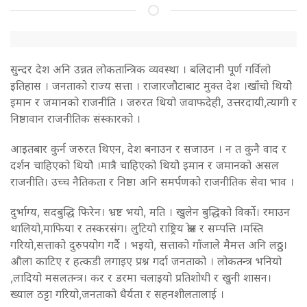
सुन्दर देश अनि उन्नत लोकतान्त्रिक व्यवस्था । बलिदानी पूर्ण गर्विलो
इतिहास । जनताको राज्य सत्ता । राजारजौटाबाट मुक्त देश ।खाँचो थियोे
इमान र जमानको राजनीति । जरुरत थियो जवाफदेही, उत्तरदायी,त्यागी र
निष्ठावान राजनीतिक संस्कारको ।
आइतबार कुर्न जरुरत थिएन, देश बनाउन र सजाउन । न त कुनै वाद र
दर्शन चाहिएको थियोे ।मात्रै चाहिएको थियोे इमान र जमानको असल
राजनीति। उच्च नैतिकता र निष्ठा अनि समर्पणको राजनीतिक सेवा भाव ।
दुर्भाग्य, सदबुद्धि फिरेन। भ्रष्ट भयो, मति । खुलेन बुद्धिको विर्को। रमाउन
थालियो,माफिया र तस्करसंग। लुटियो राष्ट्रिय श्रोत र सम्पत्ति ।मस्ति
गरियो,सत्ताको दुरुपयोग गर्दै । भइयो, सत्ताको गाँजाले मैमत्त अनि लठ्ठ।
औला काटिए र हत्कडी लगाइए प्रश्न गर्दा जनताको । लोकतन्त्र भनियो
,लादियो मसलतन्त्र। कर र डरमा चलाइयो प्रतिशोधी र खुनी शासन।
ख्याल ठट्टा गरियो,जनताको धैर्यता र सहनशीलतालाई ।