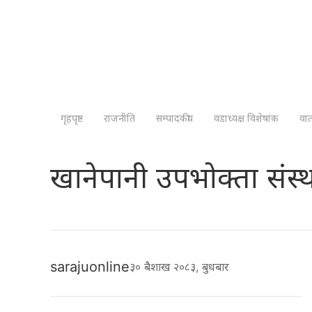
गृहपृष्ठ
राजनीति
सम्पादकीय
वडाध्यक्ष विशेषांक
वा
खानेपानी उपभोक्ता संस्
sarajuonline
३० बैशाख २०८३, बुधबार