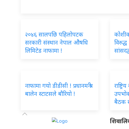
२०४६ सालपछि पहिलोपटक
कोशीका 
सरकारी संस्थान नेपाल औषधि
विरुद्ध
लिमिटेड नाफामा !
सांसदद
नाफामा गयो डीडीसी ! प्रधानमन्त्री
राष्ट्र
बालेन स्टाटसले बौरियो !
उपभोक
बैठक स
शिवालिक 