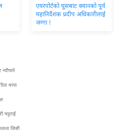
ाल
एयरपोर्टको घुसबाट क्यानको पूर्व
महानिर्देशक प्रदीप अधिकारीलाई
जग्गा !
न्याैपाने
गीता थापा
वल
ी भट्टराई
ेमलता जिसी