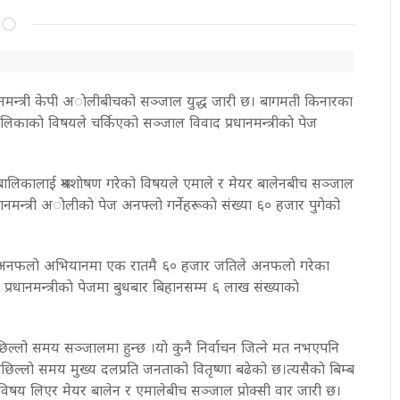
धानमन्त्री केपी अाेलीबीचको सञ्जाल युद्ध जारी छ। बागमती किनारका
 नाबालिकाकाे विषयले चर्किएको सञ्जाल विवाद प्रधानमन्त्रीकाे पेज
ाबालिकालाई श्रमशाेषण गरेको विषयले एमाले र मेयर बालेनबीच सञ्जाल
ानमन्त्री अाेलीकाे पेज अनफ्लाे गर्नेहरूकाे संख्या ६० हजार पुगेको
 अनफलाे अभियानमा एक रातमै ६० हजार जतिले अनफलाे गरेका
रधानमन्त्रीकाे पेजमा बुधबार बिहानसम्म ६ लाख संख्याकाे
छिल्लो समय सञ्जालमा हुन्छ ।याे कुनै निर्वाचन जित्ने मत नभएपनि
िल्लो समय मुख्य दलप्रति जनताको वितृष्णा बढेको छ।त्यसैकाे बिम्ब
े विषय लिएर मेयर बालेन र एमालेबीच सञ्जाल प्राेक्सी वार जारी छ।