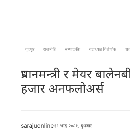
गृहपृष्ठ
राजनीति
सम्पादकीय
वडाध्यक्ष विशेषांक
वा
प्रधानमन्त्री र मेयर बाले
हजार अनफलाेअर्स
sarajuonline
१९ भाद्र २०८१, बुधबार