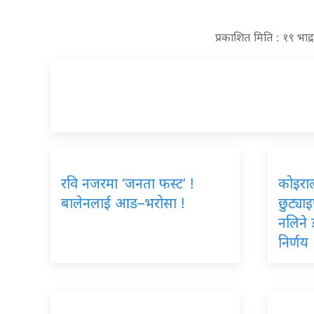
प्रकाशित मिति : १९ भाद
रवि नजरमा ‘जनता फस्ट’ !
कोइरा
बालेनलाई आड–भरोसा !
छुट्या
नलिने 
निर्णय