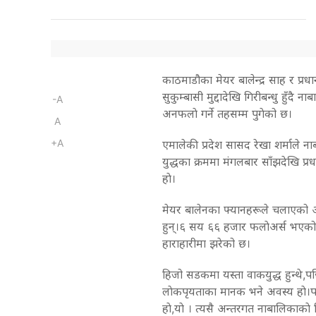
काठमाडौका मेयर बालेन्द्र साह र प्र
सुकुम्बासी मुद्दादेखि गिरीबन्धु हुँदै
-A
अनफलाे गर्ने तहसम्म पुगेको छ।
A
+A
एमालेकी प्रदेश सासद रेखा शर्माले न
युद्धका क्रममा मंगलबार साँझदेखि प्रध
हाे।
मेयर बालेनका फ्यानहरूले चलाएको
हुन्।६ सय ६६ हजार फलाेअर्स भएको प्
हाराहारीमा झरेको छ।
हिजो सडकमा यस्ता वाकयुद्ध हुन्थे,प
लाेकपृयताका मानक भने अवस्य हाे।पछ
हाे,याे । त्यसै अन्तरगत नाबालिकाका