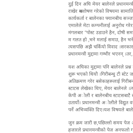
दुई दिन अघि मेयर बालेनले प्रधानमन्त
राखेर श्रमशाेषण गरेको विषयमा सामाज
कार्यकर्ता र बालेनका फ्यानबीच सञ्ज
एमालेले मेटा कम्पनीलाई अनुरोध गरेर 
मंगलबार “पोस्ट उडाउने हैन, दोषी स
म गलत हो ,भने मलाई समाउ, हैन भने दो
त्यसपछि अझै चर्कियाे विवाद ।सरकार
प्रधानमन्त्री मुद्दामा गम्भीर भएनन् ।त
यश अघिका मुद्दामा पनि बालेनले प्र
शुरू भएको थियोे ।गिरीबन्धु टी स्टेट
अतिक्रमण गरेर बसेकाहरूलाई गिरीबन्ध
स्टाटस लेखेका थिए, मेयर बालेनले ।त्य
केपी अाेली र बालेनबीच स्टाटसबाटै 
उतार्याे। प्रधानमन्त्री अाेलीले विद्
पर्ने अभिव्यक्ति दिए।यश विषयले बाले
जुन क्रम जारी छ,पछिल्लो समय पेज 
हजारले प्रधानमन्त्रीकाे पेज अनफलाे ग