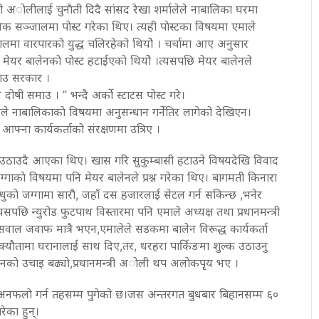
्री अाेलीलाई चुनाैती दिदै सांसद रेखा शर्मालेले नाबालिका घरमा
िक सञ्जालमा पाेस्ट गरेका थिए। त्यही पाेस्टका विषयमा एमाले
ालमा वारपारकाे युद्ध चलिरहेको थियोे । चर्चामा आए अनुसार
मेयर बालेनकाे पाेस्ट हटाईएकाे थियोे ।त्यसपछि मेयर बालेनले
माउ सरकार ।
षी समाउ । ” भन्दै अर्को स्टाटस पाेस्ट गरे।
ले नाबालिकाकाे विषयमा अनुसन्धान गर्नेतिर लागेको देखिएन।
र, आफ्ना कार्यकर्ताकाे संरक्षणमा उत्रिए ।
श्न उठाउदै आएका थिए। खास गरि सुकुम्बासी हटाउने विषयदेखि विवाद
 जग्गाकाे विषयमा पनि मेयर बालेनले प्रश्न गरेका थिए। बागमती किनारा
ुकाे जग्गामा साराै, जहाँ दस हजारलाई सेटल गर्न सकिन्छ ,भनेर
सपछि न्युरोड फुटपाथ विस्तारमा पनि एमाले अध्यक्ष तथा प्रधानमन्त्री
सवाल जवाफ मात्रै भएन,एमालेले सडकमा बालेन विरूद्ध कार्यकर्ता
युत वक्याैतामा घरानालाई साथ दिए,तर, धरहरा पार्किङमा शुल्क उठाउनु
नकाे उचाइ बढ्याे,प्रधानमन्त्री अाेली थप अलाेकपृृय भए ।
अनफलाे गर्न तहसम्म पुगेको छ।जस अन्तरगत बुधबार बिहानसम्म ६०
रेका हुन्।