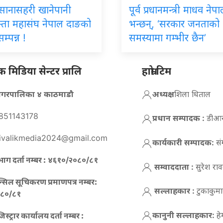
िय सानासहरी खानेपानी
पूर्व प्रधानमन्त्री माधव नेप
्ता महासंघ नेपाल दाङको
भन्छन्, ‘सरकार जनताको
म्पन्न !
समस्यामा गम्भीर छैन’
मिडिया सेन्टर प्रालि
हाम्रो टिम
न नगरपालिका ४ काठमाडौ
अध्यक्ष :
शिला धिताल
851143178
प्रधान सम्पादक :
डीआर 
ivalikmedia2024@gmail.com
कार्यकारी सम्पादक:
सं
ाग दर्ता नम्बर :
४६१०/२०८०/८१
सम्वाददाता :
सुरेश रा
न्सिल सूचिकरण प्रमाणपत्र नम्बर:
सल्लाहकार :
टुकाकुमार
८०/८१
कानुनी सल्लाहकार:
ह
स्ट्रार कार्यालय दर्ता नम्बर :