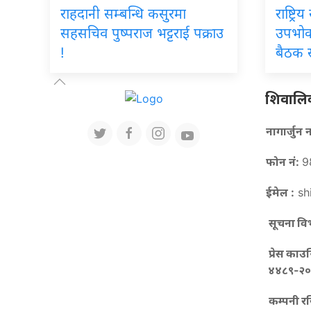
राहदानी सम्बन्धि कसुरमा
राष्ट्र
सहसचिव पुष्पराज भट्टराई पक्राउ
उपभोक
!
बैठक स
शिवालिक 
नागार्जु
फोन नं:
9
ईमेल :
sh
सूचना विभ
प्रेस काउ
४४८९-२०
कम्पनी रजि