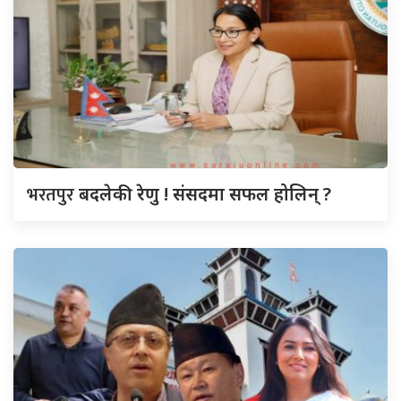
भरतपुर
बदलेकी रेणु ! संसदमा सफल होलिन् ?