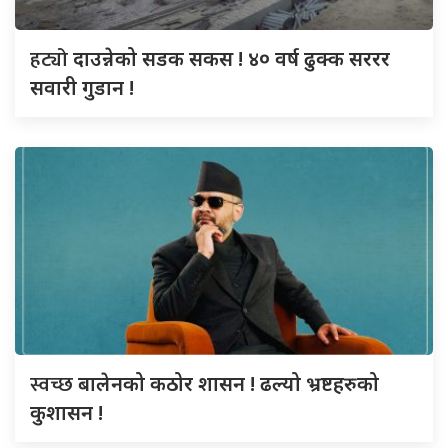
हट्यो
दाउन्नेको सडक सकस ! ४० वर्ष ढुक्क सररर
सवारी गुडान !
स्वच्छ
बालेनको कठोर शासन ! ढल्यो भ्रष्टहरुको
कुशासन !