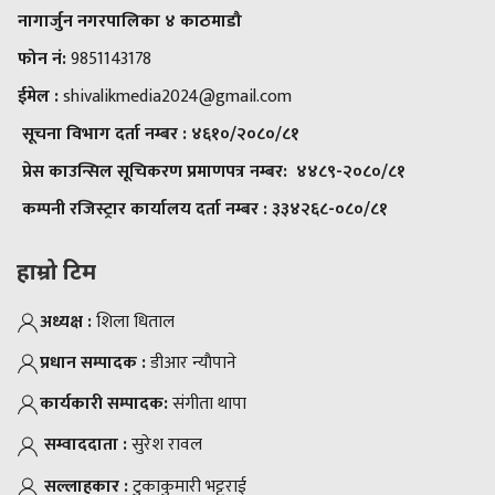
नागार्जुन नगरपालिका ४ काठमाडौ
फोन नं:
9851143178
ईमेल :
shivalikmedia2024@gmail.com
सूचना विभाग दर्ता नम्बर :
४६१०/२०८०/८१
प्रेस काउन्सिल सूचिकरण प्रमाणपत्र नम्बर:
४४८९-२०८०/८१
कम्पनी रजिस्ट्रार कार्यालय दर्ता नम्बर :
३३४२६८-०८०/८१
हाम्रो टिम
अध्यक्ष :
शिला धिताल
प्रधान सम्पादक :
डीआर न्याैपाने
कार्यकारी सम्पादक:
संगीता थापा
सम्वाददाता :
सुरेश रावल
सल्लाहकार :
टुकाकुमारी भट्टराई