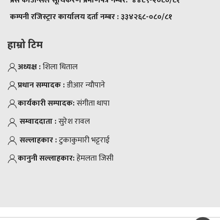
प्रेस काउन्सिल सूचिकरण प्रमाणपत्र नम्बर:
४४८९-२०८०/८१
कम्पनी रजिस्ट्रार कार्यालय दर्ता नम्बर :
३३४२६८-०८०/८१
हाम्रो टिम
अध्यक्ष :
शिला धिताल
प्रधान सम्पादक :
डीआर न्याैपाने
कार्यकारी सम्पादक:
संगीता थापा
सम्वाददाता :
सुरेश रावल
सल्लाहकार :
टुकाकुमारी भट्टराई
कानुनी सल्लाहकार:
हेमलता जिसी