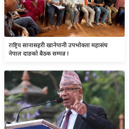
राष्ट्रिय
सानासहरी खानेपानी उपभोक्ता महासंघ
नेपाल दाङको बैठक सम्पन्न !