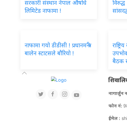
सरकारी संस्थान नेपाल औषधि
विरुद्ध
लिमिटेड नाफामा !
सांसदद
नाफामा गयो डीडीसी ! प्रधानमन्त्री
राष्ट्र
बालेन स्टाटसले बौरियो !
उपभोक
बैठक स
शिवालिक 
नागार्जु
फोन नं:
9
ईमेल :
sh