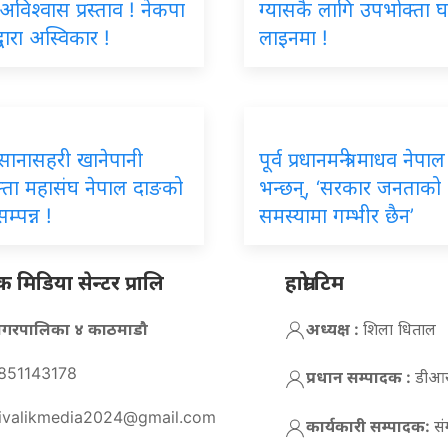
 अविश्वास प्रस्ताव ! नेकपा
ग्यासकै लागि उपभोक्ता घ
्वारा अस्विकार !
लाइनमा !
िय सानासहरी खानेपानी
पूर्व प्रधानमन्त्री माधव नेपाल
्ता महासंघ नेपाल दाङको
भन्छन्, ‘सरकार जनताको
म्पन्न !
समस्यामा गम्भीर छैन’
मिडिया सेन्टर प्रालि
हाम्रो टिम
न नगरपालिका ४ काठमाडौ
अध्यक्ष :
शिला धिताल
851143178
प्रधान सम्पादक :
डीआर 
ivalikmedia2024@gmail.com
कार्यकारी सम्पादक:
सं