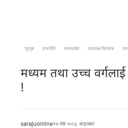
गृहपृष्ठ
राजनीति
सम्पादकीय
वडाध्यक्ष विशेषांक
वा
मध्यम तथा उच्च वर्गलाई
!
sarajuonline
१७ जेष्ठ २०८३, आइतबार