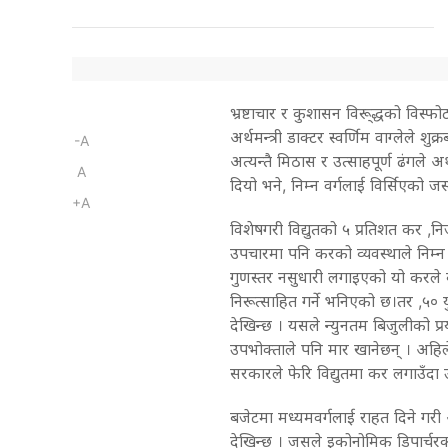
भ्रष्टाचार र कुशासन विरू्द्धको विस
अर्थमन्त्री डाक्टर स्वर्णिम वाग्लेले 
-A
अत्यन्तै मिठास र उत्साहपूर्ण ढंगले अर्थ
A
दियो भने, निम्न वर्गलाई विर्सिएको जस्
+A
विशेषगरी विद्युतको ५ प्रतिशत कर ,न
उपचारमा पनि करको व्यवस्थाले निम्न
गुणस्तर नसुधारी लगाइएको यो करले बढ
निरूत्साहित गर्ने भनिएको छ।तर ,५० य
देखिन्छ । यसले न्युनतम बिजुलीको प्रय
उपभोक्ताले पनि मार खानेछन् । अह
सरकारले फेरि विद्युतमा कर लगाउँदा उस
बजेटमा मध्यमवर्गलाई राहत दिने गरी
देखिन्छ । जसले इकोनोमिक डिपार्चरक