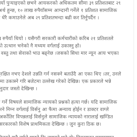
ाँ पुर्‍याइएको छभने आयकरको अधिकतम सीमा ३९ प्रतिशतबाट २९
 हुन्छ, १० लाख रुपैयाँसम्म आम्दानी गर्नेले १ प्रतिशत सामाजिक
्दा धेरै कमाउनेले अब २९ प्रतिशतभन्दा बढी कर तिर्नुपर्दैन ।
ुपैयाँ थियो । यसैगरी सरकारी कर्मचारीको करिब २१ प्रतिशतले
ो उत्थान भनेको नै मध्यम वर्गलाई उकास्नु हो।
मा वस्तु तथा सेवाको भाउ बढ्नेछ ।जसको सिधा मार न्यून आय भएका
्ग सुरक्षित नभए देशले उन्नति गर्न नसक्ने बताउँदै आ एका थिए ।तर, उनले
 उकास्ने गरि बजेटमा उल्लेख गरेको देखिन्न। एक प्रकारले भन्ने
नुदार जस्तो देखिन्छ ।
ित गर्ने विषयले सामाजिक न्यायको प्रश्नको हत्या गर्छ। यदि सामाजिक
ने निम्न वर्गलाई विर्सनु आ फैमा अन्याय होईन र डाक्टर वाग्ले
र्कोतिर विपन्नलाई विर्सनुले सामाजिक न्यायको नारालाई खण्डित
सरकारको विशेष प्राथमिकता देखिन्छ । जुन कुरा ठिक छ।