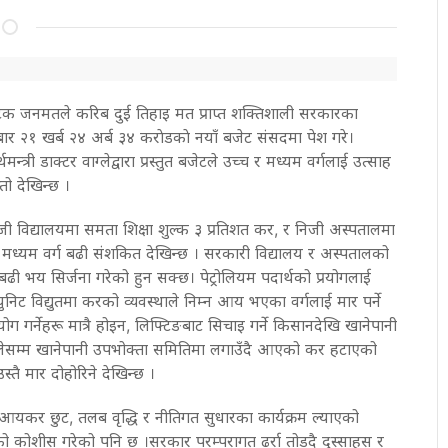
्फोटक जनमतले करिब दुई तिहाइ मत प्राप्त शक्तिशाली सरकारका
शुक्रबार २१ खर्ब २४ अर्ब ३४ कराेडकाे नयाँ बजेट संसदमा पेश गरे।
मन्त्री डाक्टर वाग्लेद्वारा प्रस्तुत बजेटले उच्च र मध्यम वर्गलाई उत्साह
तो देखिन्छ ।
िजी विद्यालयमा समता शिक्षा शुल्क ३ प्रतिशत कर, र निजी अस्पतालमा
 मध्यम वर्ग बढी संशकित देखिन्छ । सरकारी विद्यालय र अस्पतालको
ी भय सिर्जना गरेको हुन सक्छ। पेट्रोलियम पदार्थको प्रयोगलाई
ुनिट विद्युतमा करको व्यवस्थाले निम्न आय भएका वर्गलाई मार पर्ने
ोग गर्नेहरू मात्रै होइन, लिफ्टिङबाट सिचाइ गर्ने किसानदेखि खानेपानी
िलेसम्म खानेपानी उपभोक्ता समितिमा लगाउँदै आएको कर हटाएको
्तै मार दोहोरिने देखिन्छ ।
 आयकर छुट, तलब वृद्धि र नीतिगत सुधारका कार्यक्रम ल्याएको
ो कोशीस गरेको पनि छ ।सरकार परम्परागत ढर्रा तोड्दै दुस्साहस र