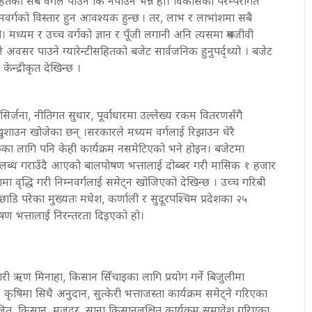
को सबै वर्गले पाउने कि नपाउने भन्ने हो। विकासका परम्परागत
र्गको विस्तार हुन आवश्यक हुन्छ । तर, लाभ र लाभांशमा सबै
ो। मध्यम र उच्च वर्गको ज्ञान र पूँजी लगानी अनि त्यसमा श्रमजीवी
सर पाउने ग्यारेन्टीसहितको बजेट सार्वजनिक हुनुपर्द्थ्यो । बजेट
ेन्द्रीकृत देखिन्छ ।
ी सिर्जना, नीतिगत सुधार, पूर्वाधारमा उल्लेख्य रकम वितरणसँगै
खुशाउन खोजेका छन् ।सरकारले मध्यम वर्गलाई रिझाउन धेरै
रूका लागि पनि केही कार्यक्रम नसमेटिएको भने होइन। बजेटमा
ब्ध गराउँदै आएको बालपोषण भत्तालाई दोब्बर गरी मासिक १ हजार
ामा वृद्धि गरी निम्नवर्गलाई समेट्न खोजिएको देखिन्छ । उच्च गरिबी
 परेका मुख्यतः मधेश, कर्णाली र सुदूरपश्चिम प्रदेशका २५
षण भत्तालाई निरन्तरता दिइएको हो।
 गरी ऋण मिनाहा, किसान सिँचाइका लागि प्रयोग गर्ने बिजुलीमा
म, कृषिमा सिधै अनुदान, सुत्केरी भत्ताजस्ता कार्यक्रम समेट्ने गरिएका
लित, किसान, मजदुर, साना किसानलक्षित कार्यक्रम समावेश गरिएका