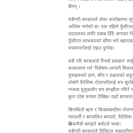
छैनन् ।
यसैगरी सरकारले शेयर कारोबारमा सूच
अन्तिम भनेको छ। यस पहिले पुँजीगत
उठाउनका लागि दबाब दिँदै आएका थिए
पुँजीगत लाभकरको सीमा भने बढाएको छ
मध्यमवर्गलाई राहत पुग्नेछ।
यसै गरि सरकारले रिभर्स प्रवासन’ लाई
रूपान्तरण गर्न ‘विप्रेषण–लगानी मिल
युवाहरूको ज्ञान, सीप र दक्षताको सदुपयो
योसंगै वैदेशिक रोजगारीलाई थप सुरक्
गन्तव्य मुलुकसँग थप सम्झौता गरिने 
कुरा ठोस रूपमा देखिन्न। यहाँ सरकारक
बिनाधितो ऋण र किस्ताबन्दीमा रोजगार
पारदर्शी र स्वचालित बनाउने, वैदेशिक 
श्रमिकमैत्री बनाइने बजेटले भन्छ।
यसैगरी सरकारले डिजिटल भुक्तानीमार्