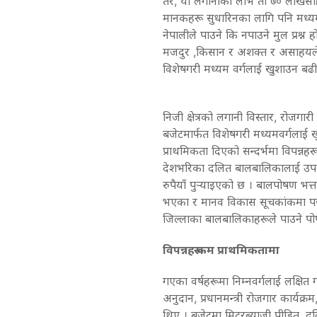
तर, यो लगानीको लाभ ती ७० लाखसहित
मानकहरू सुधारिनका लागि पनि मध्यमव
नेपालीले पाउने कि नपाउने मुल प्रश्न ह
मजदुर ,किसान र अशक्त र असाहयले अव
विशेषगरी मध्यम वर्गलाई खुशाउन बढी क
निजी क्षेत्रको लगानी विस्तार, रोजगार
बजेटमार्फत विशेषगरी मध्यमवर्गलाई 
प्राथमिकता दिएको सन्दर्भमा विपन्नह
देशभरिका दलित बालबालिकालाई उपल
रुपैयाँ पुर्‍याइएको छ । बालपोषण भत्त
भएका र मानव विकास सूचकांकमा पछाडि
जिल्लाका बालबालिकाहरूले पाउने पो
विपन्नहरू कम प्राथमिकतामा
गएका वर्षहरूमा निम्नवर्गलाई लक्षित
अनुदान, प्रधानमन्त्री रोजगार कार्यक्र
थिए । बजेटमा मिटरब्याजी पीडित, द