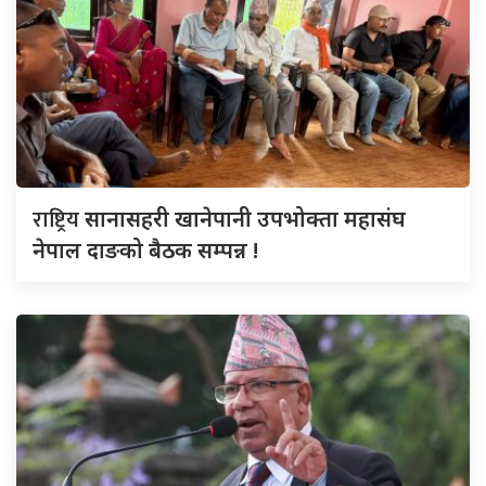
राष्ट्रिय
सानासहरी खानेपानी उपभोक्ता महासंघ
नेपाल दाङको बैठक सम्पन्न !