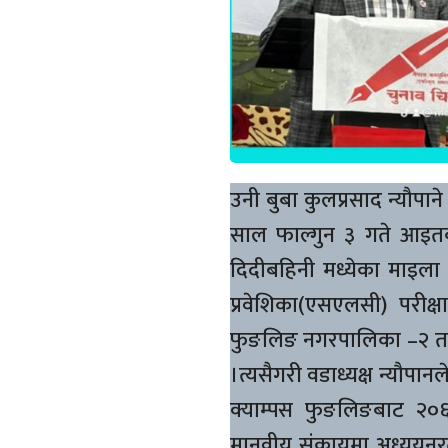
उनी बुबा कुलप्रसाद न्यौपा
साल फाल्गुन ३ गते आइतब
दिदीबहिनी मध्येका माइला
प्रवेशिका(एसएलसी) परीक्षा
फुङलिङ नगरपालिका –२ ताप्ले
।त्यसैगरी वडाध्यक्ष न्यौप
क्याम्पस फुङलिङबाट २
मानवीय संकायमा अध्ययनरत