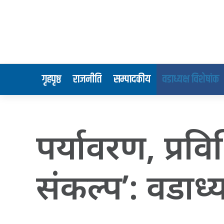
गृहपृष्ठ
राजनीति
सम्पादकीय
वडाध्यक्ष विशेषांक
पर्यावरण, प्रवि
संकल्प’: वडाध्यक