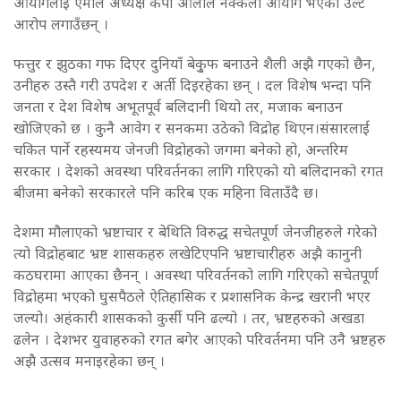
आयोगलाई एमाले अध्यक्ष केपी ओलीले नक्कली आयोग भएको उल्टै
आरोप लगाउँछन् ।
फत्तुर र झुठका गफ दिएर दुनियाँ बेकृुफ बनाउने शैली अझै गएको छैन,
उनीहरु उस्तै गरी उपदेश र अर्ती दिइरहेका छन् । दल विशेष भन्दा पनि
जनता र देश विशेष अभूतपूर्व बलिदानी थियो तर, मजाक बनाउन
खोजिएको छ । कुनै आवेग र सनकमा उठेको विद्रोह थिएन।संसारलाई
चकित पार्ने रहस्यमय जेनजी विद्रोहको जगमा बनेको हो, अन्तरिम
सरकार । देशको अवस्था परिवर्तनका लागि गरिएको यो बलिदानको रगत
बीजमा बनेको सरकारले पनि करिब एक महिना विताउँदै छ।
देशमा मौलाएको भ्रष्टाचार र बेथिति विरुद्ध सचेतपूर्ण जेनजीहरुले गरेको
त्यो विद्रोहबाट भ्रष्ट शासकहरु लखेटिएपनि भ्रष्टाचारीहरु अझै कानुनी
कठघरामा आएका छैनन् । अवस्था परिवर्तनको लागि गरिएको सचेतपूर्ण
विद्रोहमा भएको घुसपैठले ऐतिहासिक र प्रशासनिक केन्द्र खरानी भएर
जल्यो। अहंकारी शासकको कुर्सी पनि ढल्यो । तर, भ्रष्टहरुको अखडा
ढलेन । देशभर युवाहरुको रगत बगेर आएको परिवर्तनमा पनि उनै भ्रष्टहरु
अझै उत्सव मनाइरहेका छन् ।