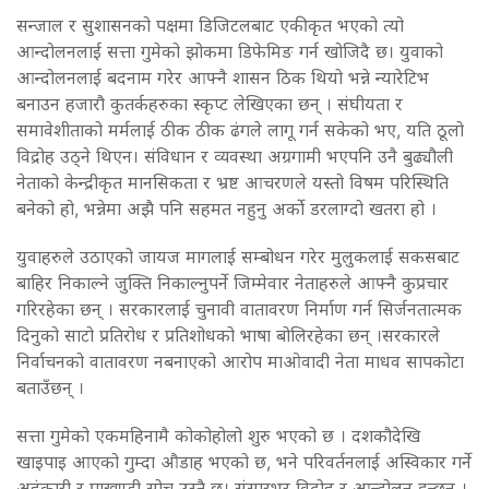
सन्जाल र सुशासनको पक्षमा डिजिटलबाट एकीकृत भएको त्यो
आन्दोलनलाई सत्ता गुमेको झोकमा डिफेमिङ गर्न खोजिदै छ। युवाको
आन्दोलनलाई बदनाम गरेर आफ्नै शासन ठिक थियो भन्ने न्यारेटिभ
बनाउन हजारौ कुतर्कहरुका स्कृप्ट लेखिएका छन् । संघीयता र
समावेशीताको मर्मलाई ठीक ठीक ढंगले लागू गर्न सकेको भए, यति ठूलो
विद्रोह उठ्ने थिएन। संविधान र व्यवस्था अग्रगामी भएपनि उनै बुढ्यौली
नेताको केन्द्रीकृत मानसिकता र भ्रष्ट आचरणले यस्तो विषम परिस्थिति
बनेको हो, भन्नेमा अझै पनि सहमत नहुनु अर्काे डरलाग्दो खतरा हो ।
युवाहरुले उठाएको जायज मागलाई सम्बोधन गरेर मुलुकलाई सकसबाट
बाहिर निकाल्ने जुक्ति निकाल्नुपर्ने जिम्मेवार नेताहरुले आफ्नै कुप्रचार
गरिरहेका छन् । सरकारलाई चुनावी वातावरण निर्माण गर्न सिर्जनतात्मक
दिनुको साटो प्रतिरोध र प्रतिशोधको भाषा बोलिरहेका छन् ।सरकारले
निर्वाचनको वातावरण नबनाएको आरोप माओवादी नेता माधव सापकोटा
बताउँछन् ।
सत्ता गुमेको एकमहिनामै कोकोहोलो शुरु भएको छ । दशकौदेखि
खाइपाइ आएको गुम्दा औडाह भएको छ, भने परिवर्तनलाई अस्विकार गर्ने
अहंकारी र पाखण्डी सोच उस्तै छ। संसारभर विद्रोह र आन्दोलन हुन्छन् ।